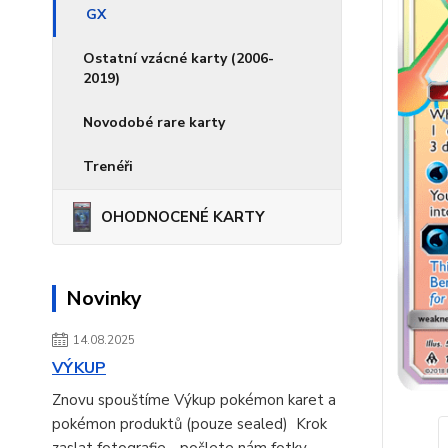
GX
Ostatní vzácné karty (2006-
2019)
Novodobé rare karty
Trenéři
OHODNOCENÉ KARTY
Novinky
14.08.2025
VÝKUP
Znovu spouštíme Výkup pokémon karet a
pokémon produktů (pouze sealed) Krok
zaslat fotografie - pošlete nám fotky