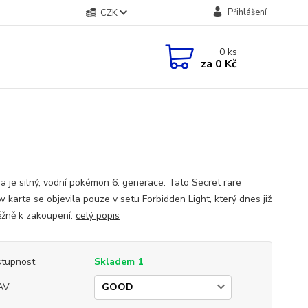
Přihlášení
CZK
0
ks
za
0 Kč
ja je silný, vodní pokémon 6. generace. Tato Secret rare
 karta se objevila pouze v setu Forbidden Light, který dnes již
ěžně k zakoupení.
celý popis
tupnost
Skladem 1
AV