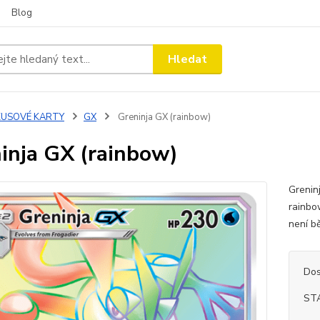
Blog
Hledat
KUSOVÉ KARTY
GX
Greninja GX (rainbow)
inja GX (rainbow)
Grenin
rainbow
není b
Dos
ST