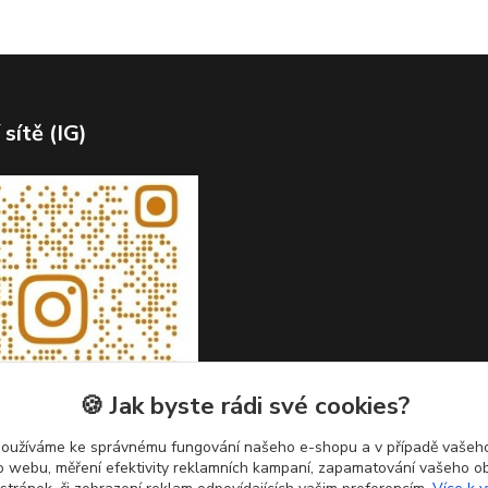
 sítě (IG)
🍪 Jak byste rádi své cookies?
používáme ke správnému fungování našeho e-shopu a v případě vašeho
k o webu, měření efektivity reklamních kampaní, zapamatování vašeho o