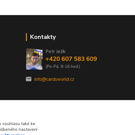
Kontakty
Petr Ježík
+420 607 583 609
(Po-Pá, 8-16 hod.)
info@cardsworld.cz
 souhlasu také ke
blíbeného nastavení