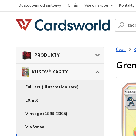
Odstoupení od smlouvy
O nás
Vše o nákupu
Kontakty
Úvod
PRODUKTY
Gren
KUSOVÉ KARTY
Full art (illustration rare)
EX a X
Vintage (1999-2005)
V a Vmax