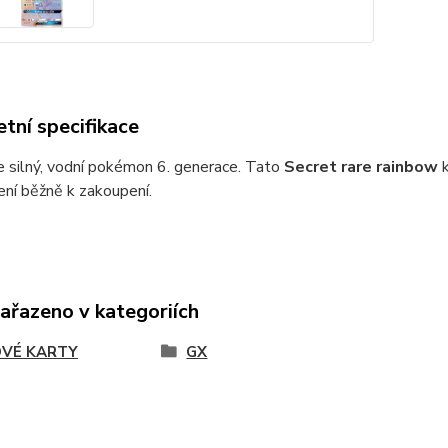
tní specifikace
je silný, vodní pokémon 6. generace. Tato
Secret rare rainbow
k
není běžně k zakoupení.
zařazeno v kategoriích
VÉ KARTY
GX