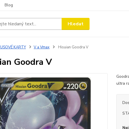
Blog
Hledat
KUSOVÉ KARTY
V a Vmax
Hisuian Goodra V
ian Goodra V
Goodra
ultra r
Dos
ST
Nej