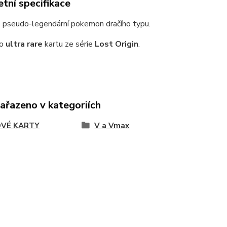
tní specifikace
e pseudo-legendární pokemon dračího typu.
 o
ultra rare
kartu ze série
Lost Origin
.
zařazeno v kategoriích
VÉ KARTY
V a Vmax