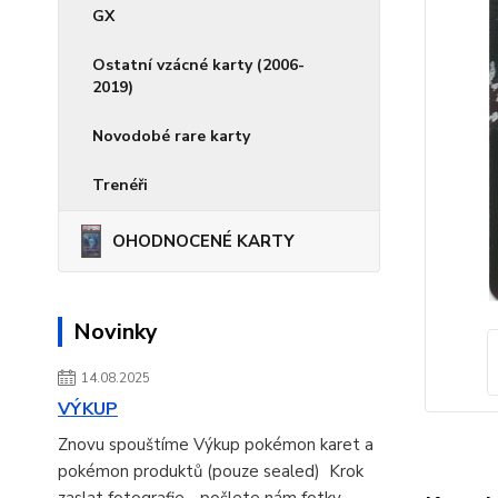
GX
Ostatní vzácné karty (2006-
2019)
Novodobé rare karty
Trenéři
OHODNOCENÉ KARTY
Novinky
14.08.2025
VÝKUP
Znovu spouštíme Výkup pokémon karet a
pokémon produktů (pouze sealed) Krok
zaslat fotografie - pošlete nám fotky