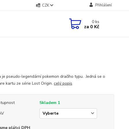
Přihlášení
CZK
0
ks
za
0 Kč
 je pseudo-legendární pokemon dračího typu. Jedná se o
are kartu ze série Lost Origin.
celý popis
tupnost
Skladem 1
AV
sme plátci DPH