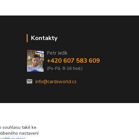
Kontakty
Petr Ježík
+420 607 583 609
(Po-Pá, 8-16 hod.)
info@cardsworld.cz
 souhlasu také ke
blíbeného nastavení