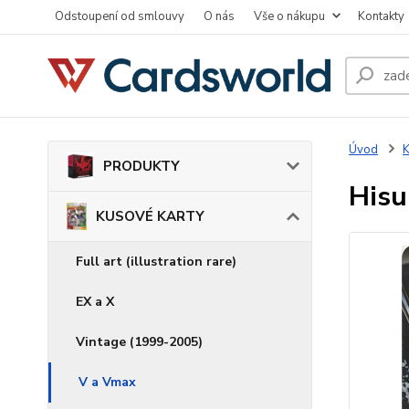
Odstoupení od smlouvy
O nás
Vše o nákupu
Kontakty
Úvod
PRODUKTY
Hisu
KUSOVÉ KARTY
Full art (illustration rare)
EX a X
Vintage (1999-2005)
V a Vmax