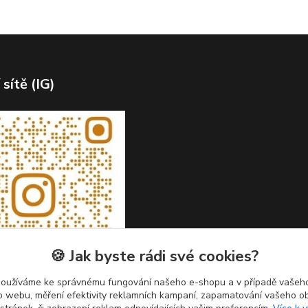
 sítě (IG)
🍪 Jak byste rádi své cookies?
používáme ke správnému fungování našeho e-shopu a v případě vašeho
k o webu, měření efektivity reklamních kampaní, zapamatování vašeho o