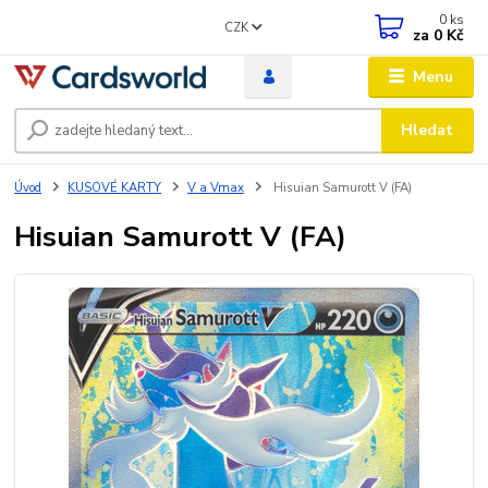
0
ks
CZK
za
0 Kč
Menu
Hledat
Úvod
KUSOVÉ KARTY
V a Vmax
Hisuian Samurott V (FA)
Hisuian Samurott V (FA)