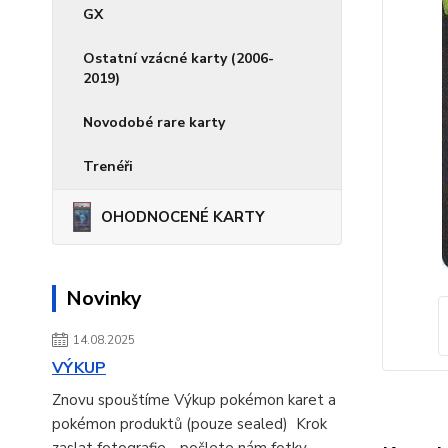
GX
Ostatní vzácné karty (2006-
2019)
Novodobé rare karty
Trenéři
OHODNOCENÉ KARTY
Novinky
14.08.2025
VÝKUP
Znovu spouštíme Výkup pokémon karet a
pokémon produktů (pouze sealed) Krok
zaslat fotografie - pošlete nám fotky