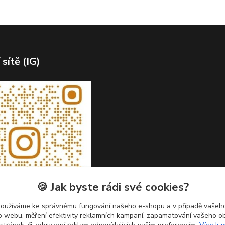
 sítě (IG)
🍪 Jak byste rádi své cookies?
používáme ke správnému fungování našeho e-shopu a v případě vašeho
k o webu, měření efektivity reklamních kampaní, zapamatování vašeho o