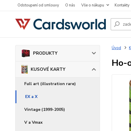
Odstoupení od smlouvy
O nás
Vše o nákupu
Kontakty
Úvod
PRODUKTY
Ho-o
KUSOVÉ KARTY
Full art (illustration rare)
EX a X
Vintage (1999-2005)
V a Vmax