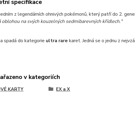
tní specifikace
jedním z legendárních ohnivých pokémonů, který patří do 2. gener
á oblohou na svých kouzelných sedmibarevných křídlech."
ta spadá do kategorie
ultra
rare
karet. Jedná se o jednu z nejvzá
zařazeno v kategoriích
VÉ KARTY
EX a X