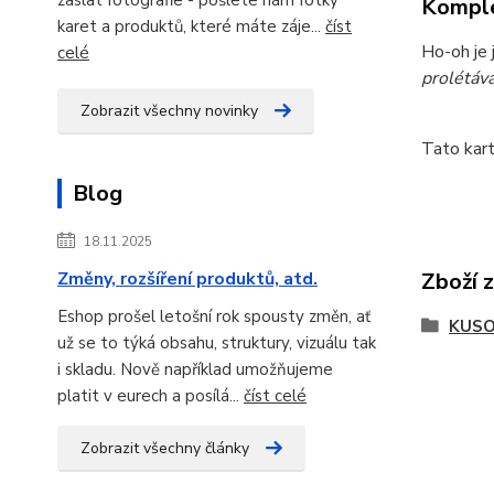
Komple
karet a produktů, které máte záje...
číst
Ho-oh je 
celé
prolétáv
Zobrazit všechny novinky
Tato kar
Blog
18.11.2025
Změny, rozšíření produktů, atd.
Zboží 
Eshop prošel letošní rok spousty změn, ať
KUSO
už se to týká obsahu, struktury, vizuálu tak
i skladu. Nově například umožňujeme
platit v eurech a posílá...
číst celé
Zobrazit všechny články