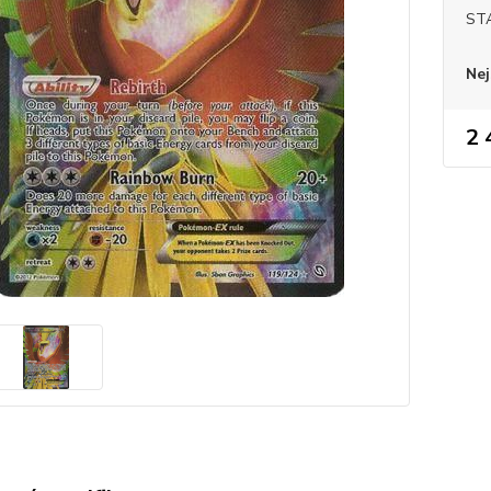
ST
Nej
2 