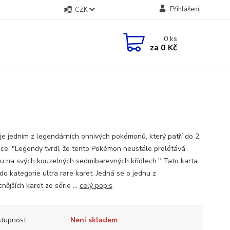
Přihlášení
CZK
0
ks
za
0 Kč
je jedním z legendárních ohnivých pokémonů, který patří do 2.
ce. "Legendy tvrdí, že tento Pokémon neustále prolétává
u na svých kouzelných sedmibarevných křídlech." Tato karta
do kategorie ultra rare karet. Jedná se o jednu z
nějších karet ze série ...
celý popis
tupnost
Není skladem