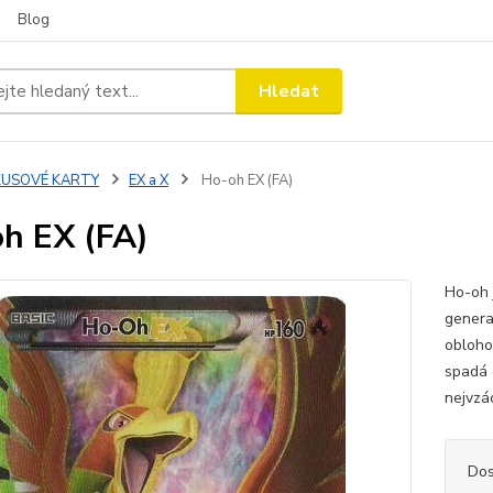
Blog
Hledat
KUSOVÉ KARTY
EX a X
Ho-oh EX (FA)
h EX (FA)
Ho-oh 
genera
obloho
spadá 
nejvzác
Dos