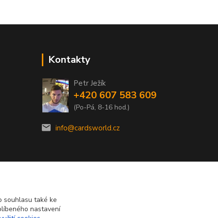
Kontakty
Petr Ježík
+420 607 583 609
(Po-Pá, 8-16 hod.)
info@cardsworld.cz
 souhlasu také ke
blíbeného nastavení