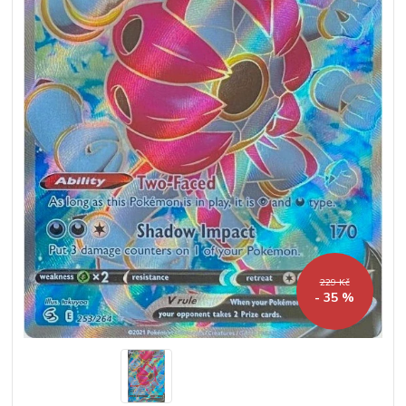
229 Kč
- 35 %