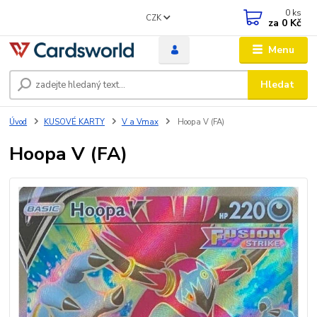
0
ks
CZK
za
0 Kč
Menu
Hledat
Úvod
KUSOVÉ KARTY
V a Vmax
Hoopa V (FA)
Hoopa V (FA)