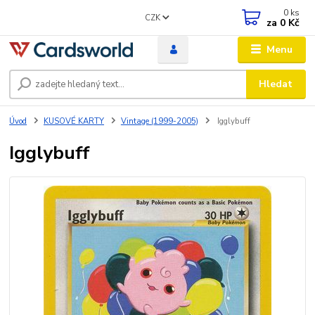
0
ks
CZK
za
0 Kč
Menu
Hledat
Úvod
KUSOVÉ KARTY
Vintage (1999-2005)
Igglybuff
Igglybuff