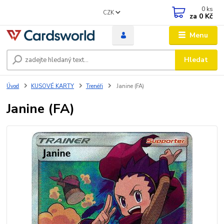
0
ks
CZK
za
0 Kč
Menu
Hledat
Úvod
KUSOVÉ KARTY
Trenéři
Janine (FA)
Janine (FA)