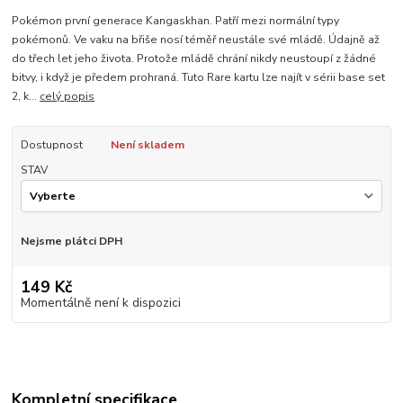
Pokémon první generace Kangaskhan. Patří mezi normální typy
pokémonů. Ve vaku na břiše nosí téměř neustále své mládě. Údajně až
do třech let jeho života. Protože mládě chrání nikdy neustoupí z žádné
bitvy, i když je předem prohraná. Tuto Rare kartu lze najít v sérii base set
2, k...
celý popis
Dostupnost
Není skladem
STAV
Nejsme plátci DPH
149 Kč
Momentálně není k dispozici
Kompletní specifikace