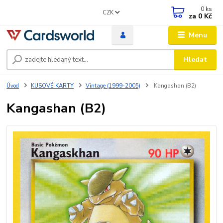
0
ks
CZK
za
0 Kč
Menu
Hledat
Úvod
KUSOVÉ KARTY
Vintage (1999-2005)
Kangashan (B2)
Kangashan (B2)