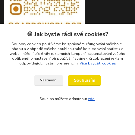
🍪 Jak byste rádi své cookies?
Soubory cookies používáme ke správnému fungování našeho e-
shopu a v případě vašeho souhlasu také ke sledování statistik o
webu, měření efektivity reklamních kampaní, zapamatování vašeho
oblíbeného nastavení při používání stránek, či zobrazení reklam
Kontakty
odpovídajících vašim preferencím.
Více k využití cookies
Petr Ježík
Souhlasím
Nastavení
+420 607 583 609
(Po-Pá, 8-16 hod.)
Souhlas můžete odmítnout
zde
.
info@cardsworld.cz