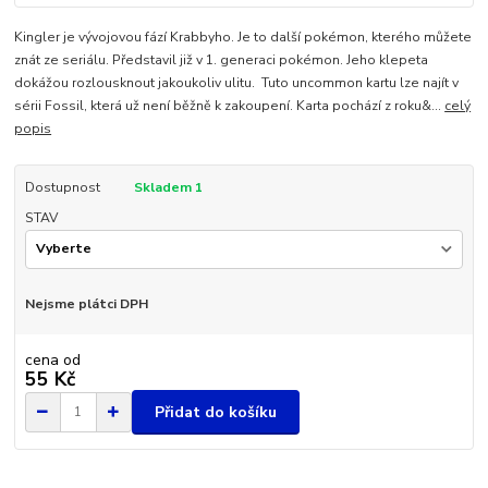
Kingler je vývojovou fází Krabbyho. Je to další pokémon, kterého můžete
znát ze seriálu. Představil již v 1. generaci pokémon. Jeho klepeta
dokážou rozlousknout jakoukoliv ulitu. Tuto uncommon kartu lze najít v
sérii Fossil, která už není běžně k zakoupení. Karta pochází z roku&...
celý
popis
Dostupnost
Skladem 1
STAV
Nejsme plátci DPH
cena od
55 Kč
Přidat do košíku