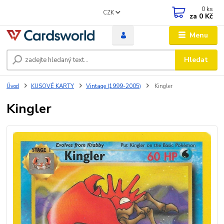
0
ks
CZK
za
0 Kč
Menu
Hledat
Úvod
KUSOVÉ KARTY
Vintage (1999-2005)
Kingler
Kingler