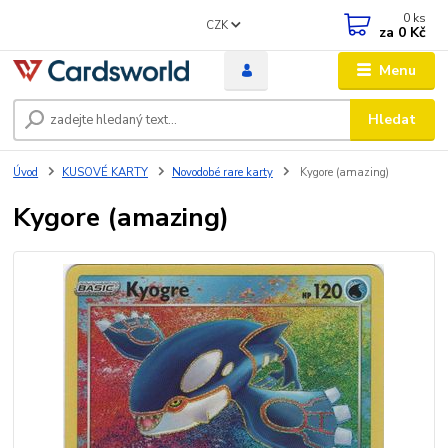
0
ks
CZK
za
0 Kč
Menu
Hledat
Úvod
KUSOVÉ KARTY
Novodobé rare karty
Kygore (amazing)
Kygore (amazing)