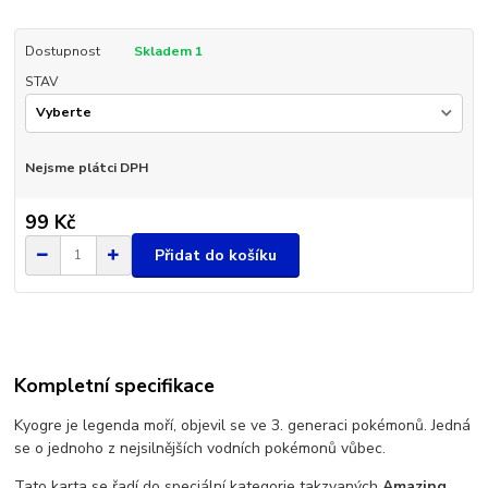
Dostupnost
Skladem 1
STAV
Nejsme plátci DPH
99 Kč
Přidat do košíku
Kompletní specifikace
Kyogre je legenda moří, objevil se ve 3. generaci pokémonů. Jedná
se o jednoho z nejsilnějších vodních pokémonů vůbec.
Tato karta se řadí do speciální kategorie takzvaných
Amazing