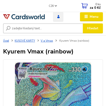
0
ks
CZK
za
0 Kč
Menu
Hledat
Úvod
KUSOVÉ KARTY
V a Vmax
Kyurem Vmax (rainbow)
Kyurem Vmax (rainbow)