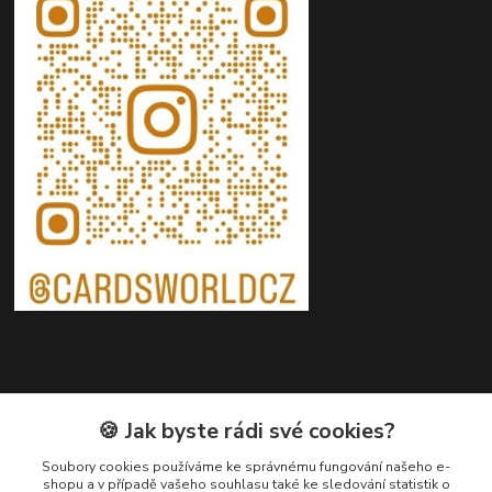
Kontakty
🍪 Jak byste rádi své cookies?
Petr Ježík
Soubory cookies používáme ke správnému fungování našeho e-
shopu a v případě vašeho souhlasu také ke sledování statistik o
+420 607 583 609