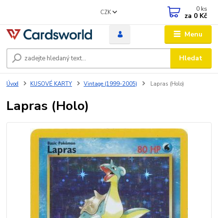
0
ks
CZK
za
0 Kč
Menu
Hledat
Úvod
KUSOVÉ KARTY
Vintage (1999-2005)
Lapras (Holo)
Lapras (Holo)