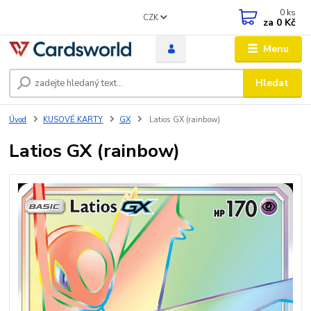
0
ks
CZK
za
0 Kč
Menu
Hledat
Úvod
KUSOVÉ KARTY
GX
Latios GX (rainbow)
Latios GX (rainbow)