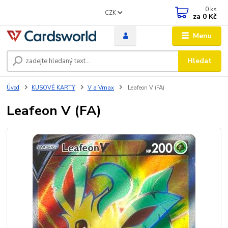
0
ks
CZK
za
0 Kč
Menu
Hledat
Úvod
KUSOVÉ KARTY
V a Vmax
Leafeon V (FA)
Leafeon V (FA)