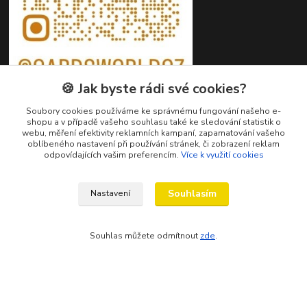
🍪 Jak byste rádi své cookies?
Soubory cookies používáme ke správnému fungování našeho e-
shopu a v případě vašeho souhlasu také ke sledování statistik o
webu, měření efektivity reklamních kampaní, zapamatování vašeho
oblíbeného nastavení při používání stránek, či zobrazení reklam
Kontakty
odpovídajících vašim preferencím.
Více k využití cookies
Petr Ježík
+420 607 583 609
Souhlasím
Nastavení
(Po-Pá, 8-16 hod.)
Souhlas můžete odmítnout
zde
.
info@cardsworld.cz