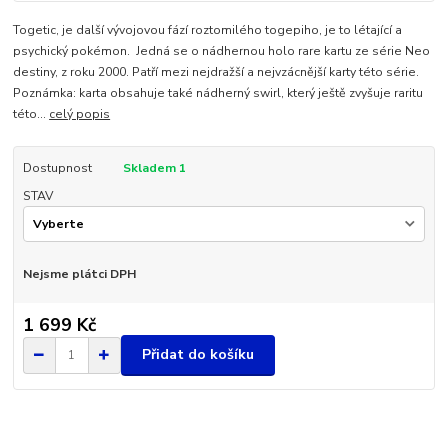
Togetic, je další vývojovou fází roztomilého togepiho, je to létající a
psychický pokémon. Jedná se o nádhernou holo rare kartu ze série Neo
destiny, z roku 2000. Patří mezi nejdražší a nejvzácnější karty této série.
Poznámka: karta obsahuje také nádherný swirl, který ještě zvyšuje raritu
této...
celý popis
Dostupnost
Skladem 1
STAV
Nejsme plátci DPH
1 699 Kč
Přidat do košíku