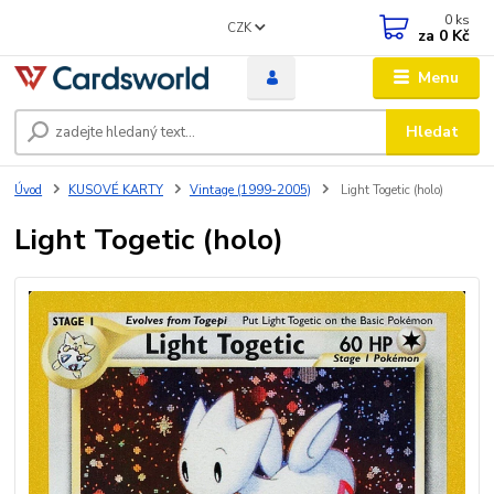
0
ks
CZK
za
0 Kč
Menu
Hledat
Úvod
KUSOVÉ KARTY
Vintage (1999-2005)
Light Togetic (holo)
Light Togetic (holo)