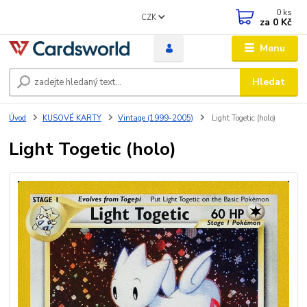
0
ks
CZK
za
0 Kč
Menu
Hledat
Úvod
KUSOVÉ KARTY
Vintage (1999-2005)
Light Togetic (holo)
Light Togetic (holo)