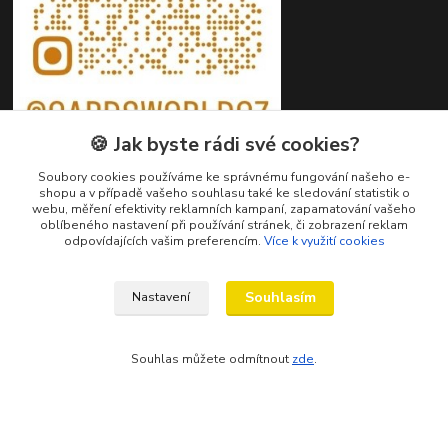
🍪 Jak byste rádi své cookies?
Soubory cookies používáme ke správnému fungování našeho e-
shopu a v případě vašeho souhlasu také ke sledování statistik o
webu, měření efektivity reklamních kampaní, zapamatování vašeho
oblíbeného nastavení při používání stránek, či zobrazení reklam
Kontakty
odpovídajících vašim preferencím.
Více k využití cookies
Petr Ježík
+420 607 583 609
Souhlasím
Nastavení
(Po-Pá, 8-16 hod.)
Souhlas můžete odmítnout
zde
.
info@cardsworld.cz