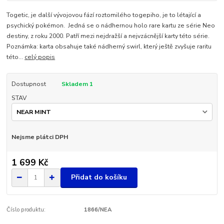
Togetic, je další vývojovou fází roztomilého togepiho, je to létající a
psychický pokémon. Jedná se o nádhernou holo rare kartu ze série Neo
destiny, z roku 2000. Patří mezi nejdražší a nejvzácnější karty této série.
Poznámka: karta obsahuje také nádherný swirl, který ještě zvyšuje raritu
této...
celý popis
Dostupnost
Skladem 1
STAV
Nejsme plátci DPH
1 699 Kč
Přidat do košíku
Číslo produktu:
1866/NEA