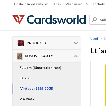
Odstoupení od smlouvy
O nás
Vše o nákupu
Kontakty
Úvod
PRODUKTY
Lt´s
KUSOVÉ KARTY
Full art (illustration rare)
EX a X
Vintage (1999-2005)
V a Vmax