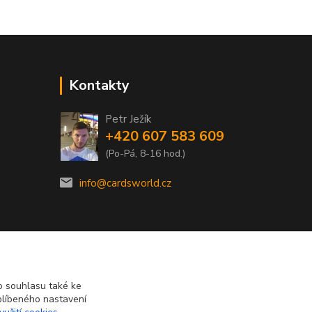
Kontakty
Petr Ježík
+420 607 583 609
(Po-Pá, 8-16 hod.)
info@cardsworld.cz
 souhlasu také ke
blíbeného nastavení