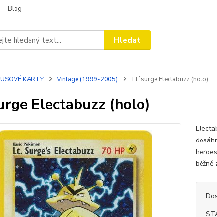
Blog
Hledat
KUSOVÉ KARTY
Vintage (1999-2005)
Lt´surge Electabuzz (holo)
urge Electabuzz (holo)
Electa
dosáhn
heroes
běžně 
Dos
ST