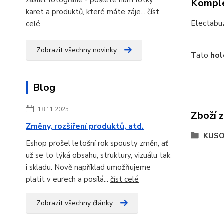
Komple
karet a produktů, které máte záje...
číst
Electabuz
celé
Zobrazit všechny novinky
Tato
hol
Blog
18.11.2025
Zboží 
Změny, rozšíření produktů, atd.
KUSO
Eshop prošel letošní rok spousty změn, ať
už se to týká obsahu, struktury, vizuálu tak
i skladu. Nově například umožňujeme
platit v eurech a posílá...
číst celé
Zobrazit všechny články