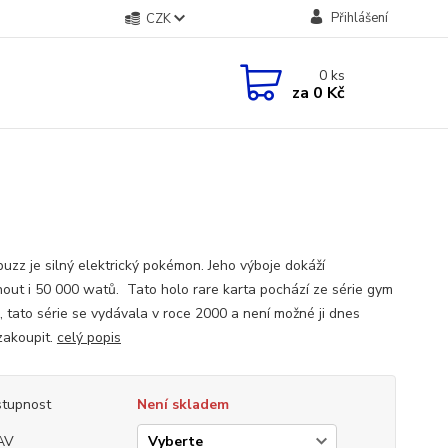
Přihlášení
CZK
0
ks
za
0 Kč
buzz je silný elektrický pokémon. Jeho výboje dokáží
out i 50 000 watů. Tato holo rare karta pochází ze série gym
, tato série se vydávala v roce 2000 a není možné ji dnes
zakoupit.
celý popis
tupnost
Není skladem
AV