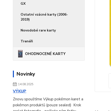
GX
Ostatní vzácné karty (2006-
2019)
Novodobé rare karty
Trenéři
OHODNOCENÉ KARTY
Novinky
14.08.2025
VÝKUP
Znovu spouštíme Výkup pokémon karet a
pokémon produktů (pouze sealed) Krok
zaslat fotografie - pošlete nám fotky