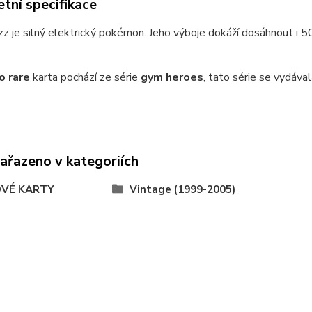
tní specifikace
z je silný elektrický pokémon. Jeho výboje dokáží dosáhnout i 
o rare
karta pochází ze série
gym heroes
, tato série se vydával
zařazeno v kategoriích
VÉ KARTY
Vintage (1999-2005)