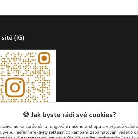
 sítě (IG)
🍪 Jak byste rádi své cookies?
používáme ke správnému fungování našeho e-shopu a v případě vašeho
k o webu, měření efektivity reklamních kampaní, zapamatování vašeho o