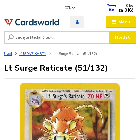
0
ks
CZK
za
0 Kč
Menu
Hledat
Úvod
KUSOVÉ KARTY
Lt Surge Raticate (51/132)
Lt Surge Raticate (51/132)