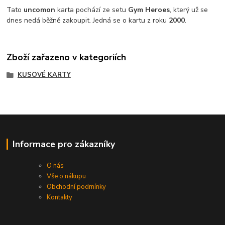
Tato
uncomon
karta pochází ze setu
Gym Heroes
, který už se
dnes nedá běžně zakoupit. Jedná se o kartu z roku
2000
.
Zboží zařazeno v kategoriích
KUSOVÉ KARTY
Informace pro zákazníky
O nás
Vše o nákupu
Obchodní podmínky
Kontakty