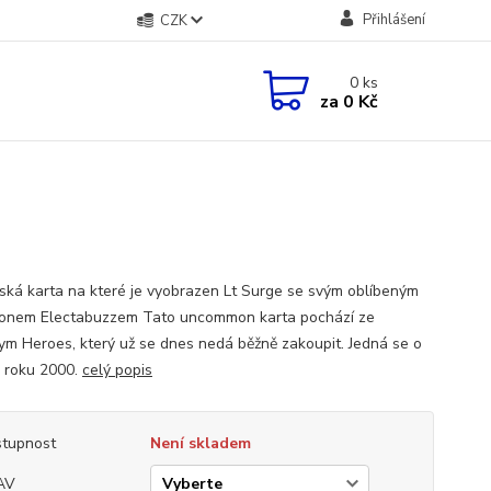
Přihlášení
CZK
0
ks
za
0 Kč
ská karta na které je vyobrazen Lt Surge se svým oblíbeným
nem Electabuzzem Tato uncommon karta pochází ze
ym Heroes, který už se dnes nedá běžně zakoupit. Jedná se o
z roku 2000.
celý popis
tupnost
Není skladem
AV