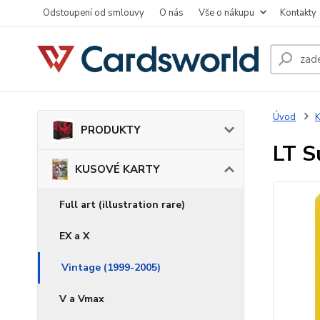
Odstoupení od smlouvy
O nás
Vše o nákupu
Kontakty
Úvod
PRODUKTY
LT S
KUSOVÉ KARTY
Full art (illustration rare)
EX a X
Vintage (1999-2005)
V a Vmax