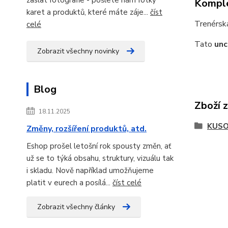
Komple
karet a produktů, které máte záje...
číst
Trenérsk
celé
Tato
un
Zobrazit všechny novinky
Blog
Zboží 
18.11.2025
KUSO
Změny, rozšíření produktů, atd.
Eshop prošel letošní rok spousty změn, ať
už se to týká obsahu, struktury, vizuálu tak
i skladu. Nově například umožňujeme
platit v eurech a posílá...
číst celé
Zobrazit všechny články