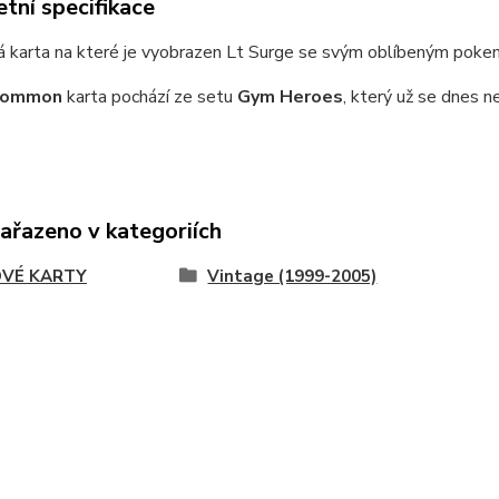
tní specifikace
á karta na které je vyobrazen Lt Surge se svým oblíbeným po
common
karta pochází ze setu
Gym Heroes
, který už se dnes n
zařazeno v kategoriích
VÉ KARTY
Vintage (1999-2005)