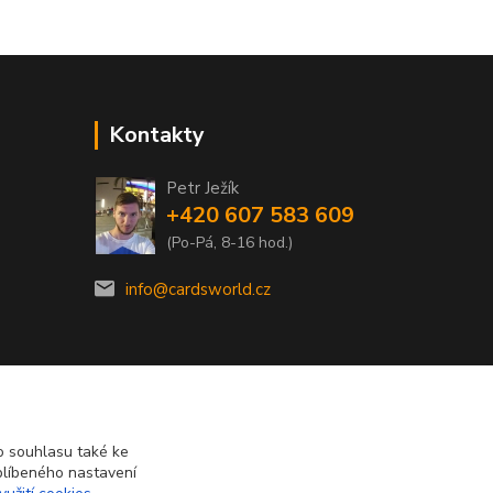
Kontakty
Petr Ježík
+420 607 583 609
(Po-Pá, 8-16 hod.)
info@cardsworld.cz
 souhlasu také ke
blíbeného nastavení