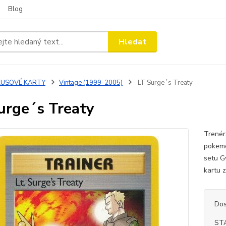
Blog
Hledat
KUSOVÉ KARTY
Vintage (1999-2005)
LT Surge´s Treaty
urge´s Treaty
Trenér
pokemo
setu G
kartu 
Dos
ST