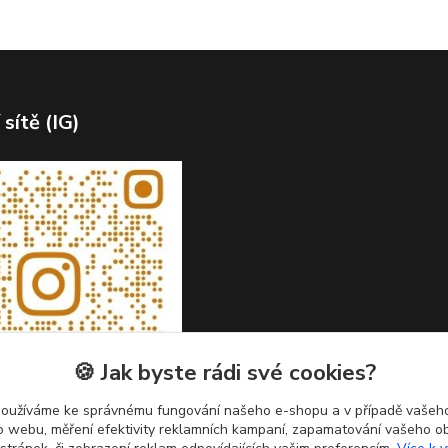
 sítě (IG)
🍪 Jak byste rádi své cookies?
používáme ke správnému fungování našeho e-shopu a v případě vašeho
k o webu, měření efektivity reklamních kampaní, zapamatování vašeho o