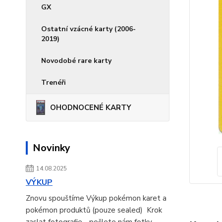
GX
Ostatní vzácné karty (2006-
2019)
Novodobé rare karty
Trenéři
OHODNOCENÉ KARTY
Novinky
14.08.2025
VÝKUP
Znovu spouštíme Výkup pokémon karet a
pokémon produktů (pouze sealed) Krok
zaslat fotografie - pošlete nám fotky