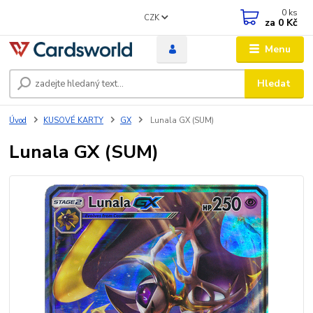
0
ks
CZK
za
0 Kč
Menu
Hledat
Úvod
KUSOVÉ KARTY
GX
Lunala GX (SUM)
Lunala GX (SUM)