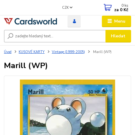
0
ks
CZK
za
0 Kč
Menu
Hledat
Úvod
KUSOVÉ KARTY
Vintage (1999-2005)
Marill (WP)
Marill (WP)