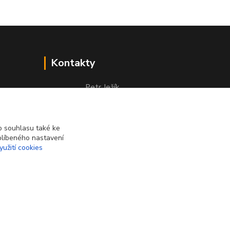
Kontakty
Petr Ježík
+420 607 583 609
(Po-Pá, 8-16 hod.)
 souhlasu také ke
info@cardsworld.cz
blíbeného nastavení
yužití cookies
Vytvořeno na
Eshop-rychle.cz