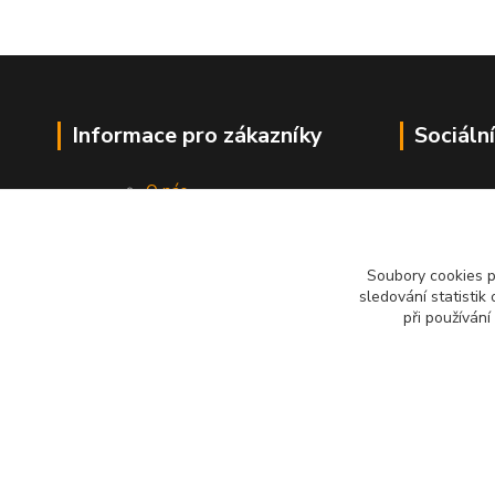
Informace pro zákazníky
Sociální
O nás
Vše o nákupu
Obchodní podmínky
Kontakty
Soubory cookies 
sledování statisti
při používání