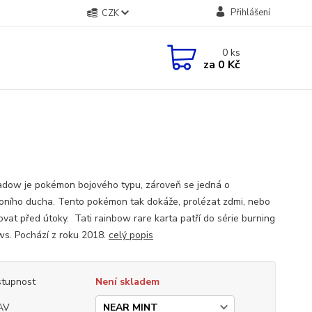
Přihlášení
CZK
0
ks
za
0 Kč
dow je pokémon bojového typu, zároveň se jedná o
ního ducha. Tento pokémon tak dokáže, prolézat zdmi, nebo
ovat před útoky. Tati rainbow rare karta patří do série burning
s. Pochází z roku 2018.
celý popis
tupnost
Není skladem
AV