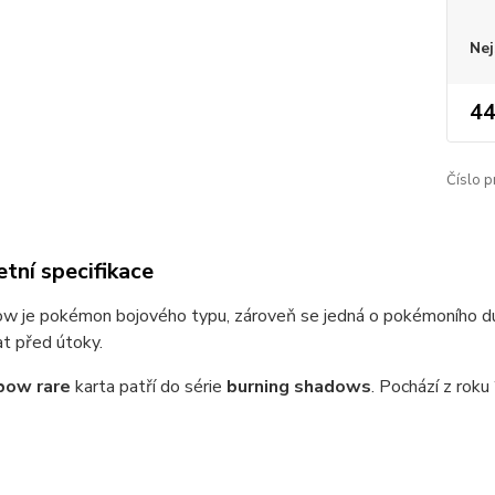
Nej
44
Číslo p
tní specifikace
w je pokémon bojového typu, zároveň se jedná o pokémoního du
at před útoky.
bow rare
karta patří do série
burning shadows
. Pochází z roku