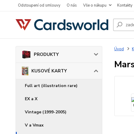
Odstoupení od smlouvy
O nás
Vše o nákupu
Kontakty
Úvod
PRODUKTY
Mars
KUSOVÉ KARTY
Full art (illustration rare)
EX a X
Vintage (1999-2005)
V a Vmax