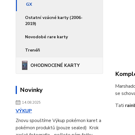
GX
Ostatní vzácné karty (2006-
2019)
Novodobé rare karty
Trenéři
OHODNOCENÉ KARTY
Komple
Marshado
Novinky
se schov
14.08.2025
Tati
rain
VÝKUP
Znovu spouštíme Výkup pokémon karet a
pokémon produktů (pouze sealed) Krok
zaslat fotografie - pošlete nám fotky