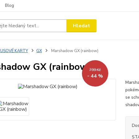
Blog
Hledat
KUSOVÉ KARTY
GX
Marshadow GX (rainbow)
hadow GX (rainbow)
799 Kč
- 44 %
Marsha
pokémo
se sch
shadow
Dos
ST