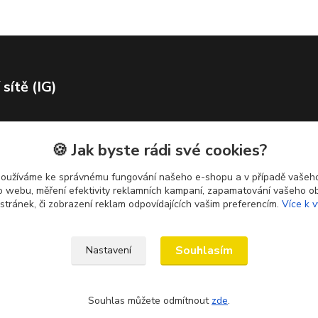
 sítě (IG)
🍪 Jak byste rádi své cookies?
používáme ke správnému fungování našeho e-shopu a v případě vašeho
k o webu, měření efektivity reklamních kampaní, zapamatování vašeho o
 stránek, či zobrazení reklam odpovídajících vašim preferencím.
Více k v
Souhlasím
Nastavení
Souhlas můžete odmítnout
zde
.