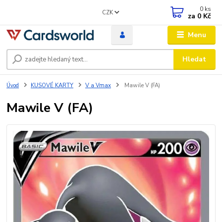
0
ks
CZK
za
0 Kč
Menu
Hledat
Úvod
KUSOVÉ KARTY
V a Vmax
Mawile V (FA)
Mawile V (FA)