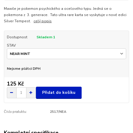
Mawile je pokemon psychického a ocelového typu. Jedná se o
pokemona z 3. generace. Tato ultra rare karta se vyskytuje v nové edici
Silver Tempest.
celý popis
Dostupnost
Skladem 1
STAV
Nejsme plátci DPH
125 Kč
Přidat do košíku
Číslo produktu:
2517/NEA
Kompletní specifikace