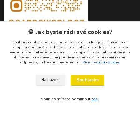
🍪 Jak byste rádi své cookies?
Soubory cookies používáme ke správnému fungování našeho e-
shopu a v případě vašeho souhlasu také ke sledování statistik o
webu, měření efektivity reklamních kampaní, zapamatování vašeho
oblíbeného nastavení při používání stránek, či zobrazení reklam
Kontakty
odpovídajících vašim preferencím.
Více k využití cookies
Petr Ježík
Souhlasím
Nastavení
+420 607 583 609
(Po-Pá, 8-16 hod.)
Souhlas můžete odmítnout
zde
.
info@cardsworld.cz
Vytvořeno na
Eshop-rychle.cz