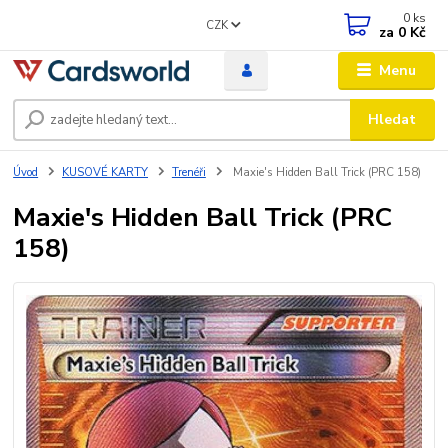
0
ks
CZK
za
0 Kč
Menu
Hledat
Úvod
KUSOVÉ KARTY
Trenéři
Maxie's Hidden Ball Trick (PRC 158)
Maxie's Hidden Ball Trick (PRC
158)