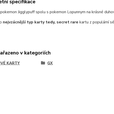
tní specifikace
 pokemon Jigglypuff spolu s pokemon Lopunnym na krásné duho
o
nejvzácnější typ karty tedy, secret rare
kartu z populární sé
zařazeno v kategoriích
VÉ KARTY
GX