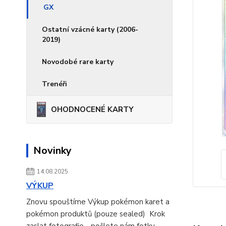
GX
Ostatní vzácné karty (2006-
2019)
Novodobé rare karty
Trenéři
OHODNOCENÉ KARTY
Novinky
14.08.2025
VÝKUP
Znovu spouštíme Výkup pokémon karet a
pokémon produktů (pouze sealed) Krok
zaslat fotografie - pošlete nám fotky