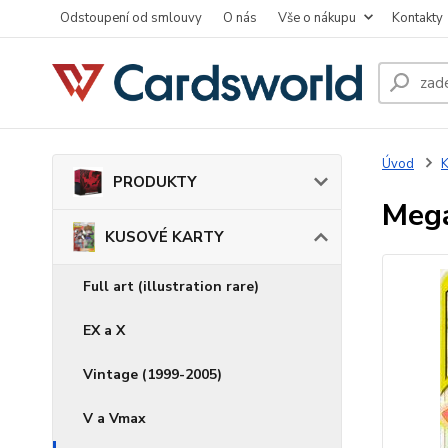
Odstoupení od smlouvy
O nás
Vše o nákupu
Kontakty
Úvod
PRODUKTY
Mega
KUSOVÉ KARTY
Full art (illustration rare)
EX a X
Vintage (1999-2005)
V a Vmax