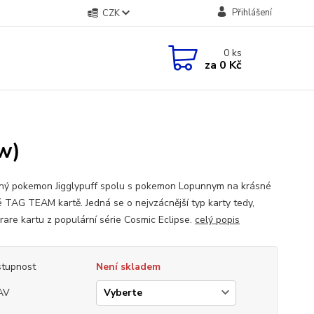
Přihlášení
CZK
0
ks
za
0 Kč
w)
ný pokemon Jigglypuff spolu s pokemon Lopunnym na krásné
 TAG TEAM kartě. Jedná se o nejvzácnější typ karty tedy,
 rare kartu z populární série Cosmic Eclipse.
celý popis
tupnost
Není skladem
AV