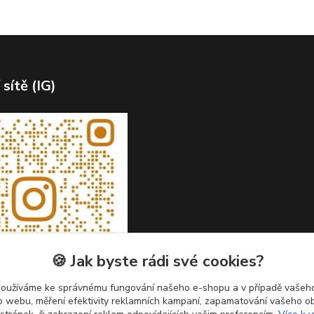
 sítě (IG)
🍪 Jak byste rádi své cookies?
používáme ke správnému fungování našeho e-shopu a v případě vašeho
k o webu, měření efektivity reklamních kampaní, zapamatování vašeho o