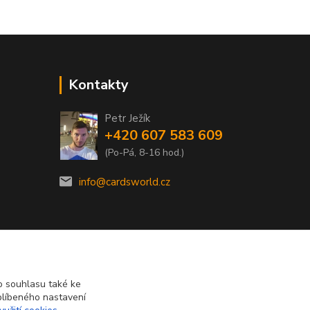
Kontakty
Petr Ježík
+420 607 583 609
(Po-Pá, 8-16 hod.)
info@cardsworld.cz
 souhlasu také ke
blíbeného nastavení