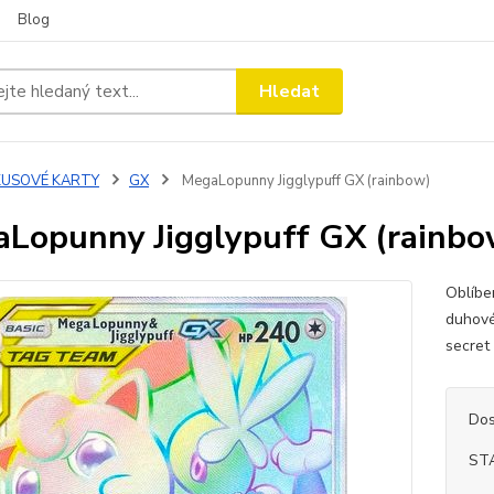
Blog
Hledat
KUSOVÉ KARTY
GX
MegaLopunny Jigglypuff GX (rainbow)
Lopunny Jigglypuff GX (rainbo
Oblíbe
duhové
secret
Dos
ST