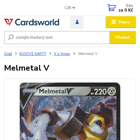
0
ks
CZK
za
0 Kč
Menu
Hledat
Úvod
KUSOVÉ KARTY
V a Vmax
Melmetal V
Melmetal V