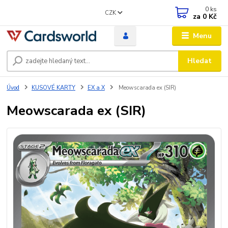
0
ks
CZK
za
0 Kč
Menu
Hledat
Úvod
KUSOVÉ KARTY
EX a X
Meowscarada ex (SIR)
Meowscarada ex (SIR)