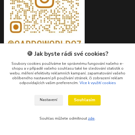
🍪 Jak byste rádi své cookies?
Soubory cookies používáme ke správnému fungování našeho e-
shopu a v případě vašeho souhlasu také ke sledování statistik o
webu, měření efektivity reklamních kampaní, zapamatování vašeho
oblíbeného nastavení při používání stránek, či zobrazení reklam
Kontakty
odpovídajících vašim preferencím.
Více k využití cookies
Petr Ježík
+420 607 583 609
Souhlasím
Nastavení
(Po-Pá, 8-16 hod.)
Souhlas můžete odmítnout
zde
.
info@cardsworld.cz