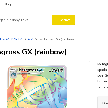
Blog
Hledat
KUSOVÉ KARTY
GX
Metagross GX (rainbow)
gross GX (rainbow)
Metagr
spadá d
sérii G
Poznám
takže s
Dos