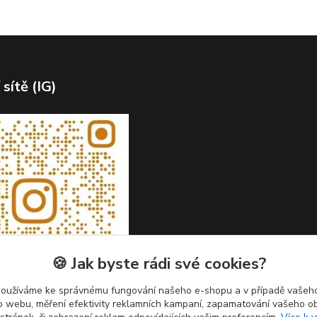
 sítě (IG)
🍪 Jak byste rádi své cookies?
používáme ke správnému fungování našeho e-shopu a v případě vašeho
k o webu, měření efektivity reklamních kampaní, zapamatování vašeho o