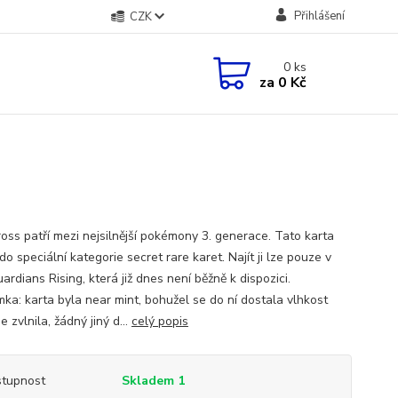
Přihlášení
CZK
0
ks
za
0 Kč
oss patří mezi nejsilnější pokémony 3. generace. Tato karta
o speciální kategorie secret rare karet. Najít ji lze pouze v
uardians Rising, která již dnes není běžně k dispozici.
ka: karta byla near mint, bohužel se do ní dostala vlhkost
e zvlnila, žádný jiný d...
celý popis
tupnost
Skladem 1