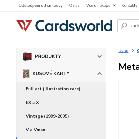
Odstoupení od smlouvy
O nás
Vše o nákupu
Kontakty
Úvod
PRODUKTY
Meta
KUSOVÉ KARTY
Full art (illustration rare)
EX a X
Vintage (1999-2005)
V a Vmax