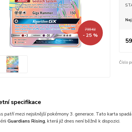
ST
Nej
799 Kč
- 25 %
59
Číslo p
tní specifikace
 patří mezi nejsilnější pokémony 3. generace. Tato karta spadá
érii
Guardians Rising
, která již dnes není běžně k dispozici.