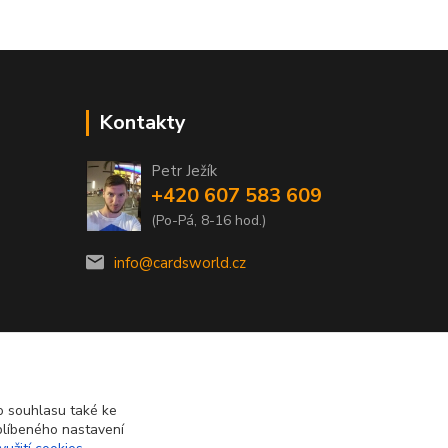
Kontakty
Petr Ježík
+420 607 583 609
(Po-Pá, 8-16 hod.)
info@cardsworld.cz
 souhlasu také ke
blíbeného nastavení