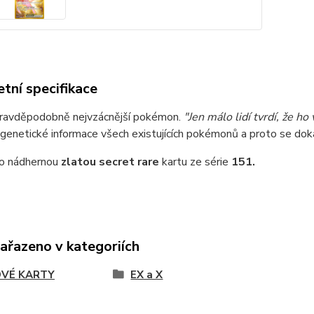
tní specifikace
ravděpodobně nejvzácnější pokémon.
"Jen málo lidí tvrdí, že ho
genetické informace všech existujících pokémonů a proto se doká
 o nádhernou
zlatou secret rare
kartu ze série
151.
zařazeno v kategoriích
VÉ KARTY
EX a X