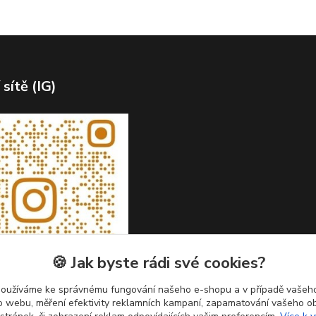
 sítě (IG)
🍪 Jak byste rádi své cookies?
používáme ke správnému fungování našeho e-shopu a v případě vašeho
k o webu, měření efektivity reklamních kampaní, zapamatování vašeho o