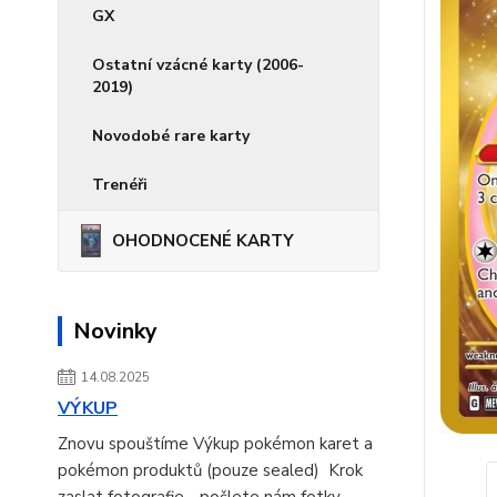
GX
Ostatní vzácné karty (2006-
2019)
Novodobé rare karty
Trenéři
OHODNOCENÉ KARTY
Novinky
14.08.2025
VÝKUP
Znovu spouštíme Výkup pokémon karet a
pokémon produktů (pouze sealed) Krok
zaslat fotografie - pošlete nám fotky