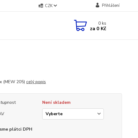
Přihlášení
CZK
0
ks
za
0 Kč
x (MEW 205)
celý popis
tupnost
Není skladem
AV
sme plátci DPH