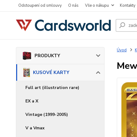
Odstoupení od smlouvy
O nás
Vše o nákupu
Kontakty
Úvod
PRODUKTY
Mew 
KUSOVÉ KARTY
Full art (illustration rare)
EX a X
Vintage (1999-2005)
V a Vmax