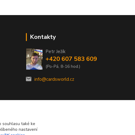
Kontakty
Petr Ježík
+420 607 583 609
(Po-Pá, 8-16 hod.)
info@cardsworld.cz
 souhlasu také ke
blíbeného nastavení