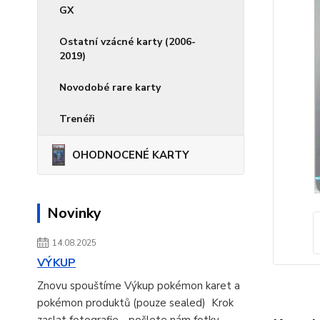
GX
Ostatní vzácné karty (2006-
2019)
Novodobé rare karty
Trenéři
OHODNOCENÉ KARTY
Novinky
14.08.2025
VÝKUP
Znovu spouštíme Výkup pokémon karet a
pokémon produktů (pouze sealed) Krok
zaslat fotografie - pošlete nám fotky