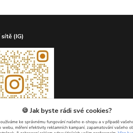
 sítě (IG)
🍪 Jak byste rádi své cookies?
používáme ke správnému fungování našeho e-shopu a v případě vašeho
k o webu, měření efektivity reklamních kampaní, zapamatování vašeho o