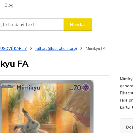
Blog
Hledat
KUSOVÉ KARTY
Full art (illustration rare)
Mimikyu FA
kyu FA
Mimiky
genera
Pikach
rare pr
kartu, 
Dos