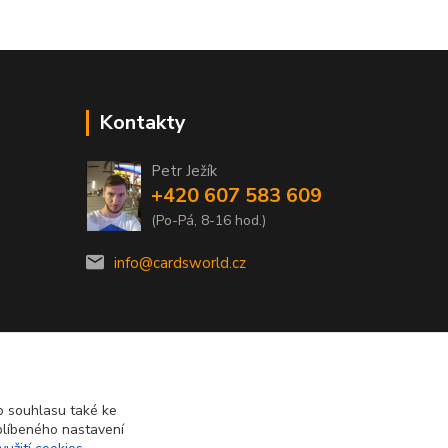
Kontakty
Petr Ježík
+420 607 583 609
(Po-Pá, 8-16 hod.)
info@cardsworld.cz
 souhlasu také ke
blíbeného nastavení