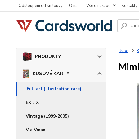
Odstoupení od smlouvy
O nás
Vše o nákupu
Kontakty
Úvod
PRODUKTY
Mimi
KUSOVÉ KARTY
Full art (illustration rare)
EX a X
Vintage (1999-2005)
V a Vmax