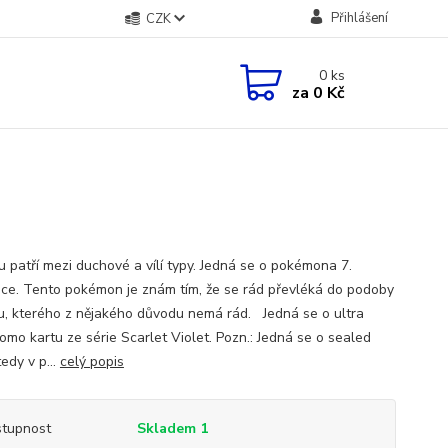
Přihlášení
CZK
0
ks
za
0 Kč
u patří mezi duchové a vílí typy. Jedná se o pokémona 7.
ce. Tento pokémon je znám tím, že se rád převléká do podoby
u, kterého z nějakého důvodu nemá rád. Jedná se o ultra
omo kartu ze série Scarlet Violet. Pozn.: Jedná se o sealed
tedy v p...
celý popis
tupnost
Skladem 1