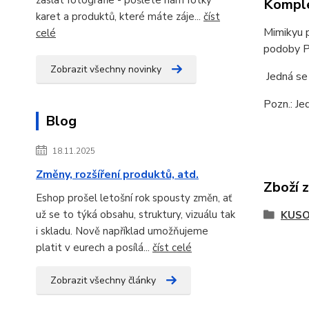
Komple
karet a produktů, které máte záje...
číst
Mimikyu p
celé
podoby P
Zobrazit všechny novinky
Jedná se
Pozn.: Je
Blog
18.11.2025
Změny, rozšíření produktů, atd.
Zboží 
Eshop prošel letošní rok spousty změn, ať
už se to týká obsahu, struktury, vizuálu tak
KUSO
i skladu. Nově například umožňujeme
platit v eurech a posílá...
číst celé
Zobrazit všechny články