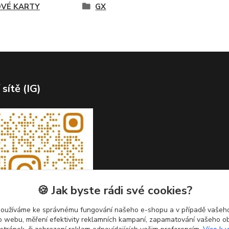
VÉ KARTY
GX
 sítě (IG)
🍪 Jak byste rádi své cookies?
používáme ke správnému fungování našeho e-shopu a v případě vašeho
k o webu, měření efektivity reklamních kampaní, zapamatování vašeho o