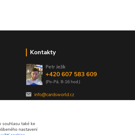
Kontakty
Petr Ježík
+420 607 583 609
(Po-Pá, 8-16 hod.)
info@cardsworld.cz
 souhlasu také ke
blíbeného nastavení