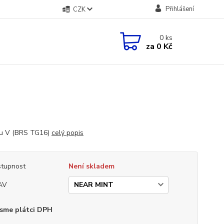
Přihlášení
CZK
0
ks
za
0 Kč
yu V (BRS TG16)
celý popis
tupnost
Není skladem
AV
sme plátci DPH