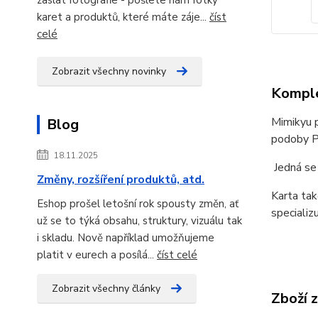
karet a produktů, které máte záje...
číst
celé
Zobrazit všechny novinky
Komple
Mimikyu p
Blog
podoby P
18.11.2025
Jedná se
Změny, rozšíření produktů, atd.
Karta ta
Eshop prošel letošní rok spousty změn, ať
specializ
už se to týká obsahu, struktury, vizuálu tak
i skladu. Nově například umožňujeme
platit v eurech a posílá...
číst celé
Zobrazit všechny články
Zboží 