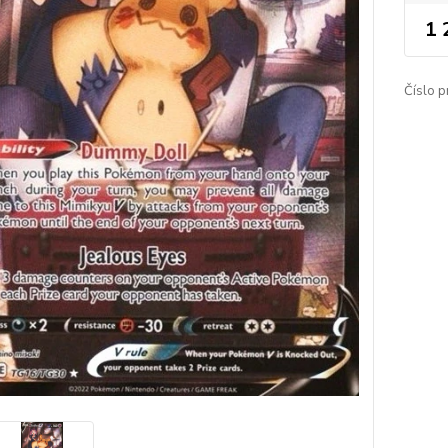
1 
Číslo p