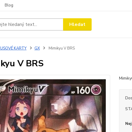
Blog
Hledat
KUSOVÉ KARTY
GX
Mimikyu V BRS
kyu V BRS
Mimik
Dos
ST
Nej