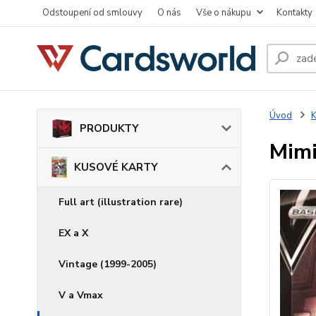
Odstoupení od smlouvy
O nás
Vše o nákupu
Kontakty
Úvod
PRODUKTY
Mimi
KUSOVÉ KARTY
Full art (illustration rare)
EX a X
Vintage (1999-2005)
V a Vmax