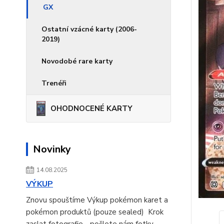
GX
Ostatní vzácné karty (2006-
2019)
Novodobé rare karty
Trenéři
OHODNOCENÉ KARTY
Novinky
14.08.2025
VÝKUP
Znovu spouštíme Výkup pokémon karet a
pokémon produktů (pouze sealed) Krok
zaslat fotografie - pošlete nám fotky