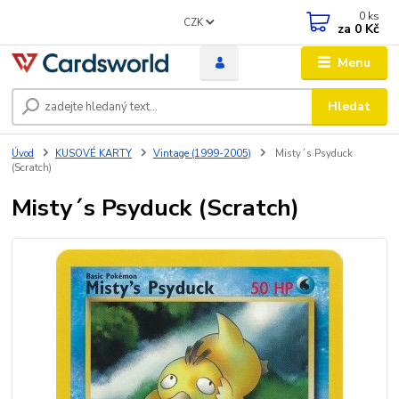
0
ks
CZK
za
0 Kč
Menu
Hledat
Úvod
KUSOVÉ KARTY
Vintage (1999-2005)
Misty´s Psyduck
(Scratch)
Misty´s Psyduck (Scratch)