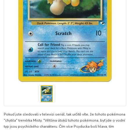
Pokud jste sledovali v televizi seriál, tak určitě víte, že tohoto pokémona
"chytila" trenérka Misty. "Většina útoků tohoto pokémona, byť jde o vodní
typ jsou psychického charakteru. Čím více Psyducka bolí hlava, tím