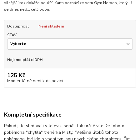
silnější útok dokáže použít" Karta pochází ze setu Gym Heroes, který už
se dnes ned...
celý popis
Dostupnost
Není skladem
STAV
Nejsme plátci DPH
125 Kč
Momentálně není k dispozici
Kompletní specifikace
Pokud jste sledovali v televizi seriál, tak určitě víte, že tohoto
pokémona "chytila" trenérka Misty. "Většina útoků tohoto
pokémona, byť jde o vodní typ jsou psychického charakteru. Čím