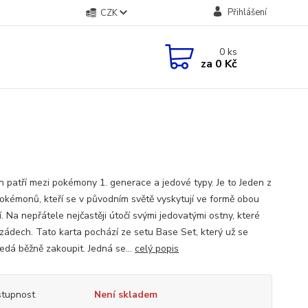
Přihlášení
CZK
0
ks
za
0 Kč
n patří mezi pokémony 1. generace a jedové typy. Je to Jeden z
okémonů, kteří se v původním světě vyskytují ve formě obou
. Na nepřátele nejčastěji útočí svými jedovatými ostny, které
zádech. Tato karta pochází ze setu Base Set, který už se
edá běžně zakoupit. Jedná se...
celý popis
tupnost
Není skladem