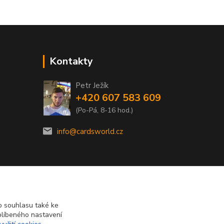
Kontakty
Petr Ježík
+420 607 583 609
(Po-Pá, 8-16 hod.)
info@cardsworld.cz
 souhlasu také ke
blíbeného nastavení