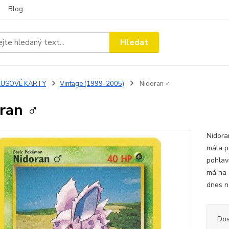
Blog
Hledat
KUSOVÉ KARTY
Vintage (1999-2005)
Nidoran ♂
ran ♂
Nidora
mála p
pohlaví
má na 
dnes n
Dos