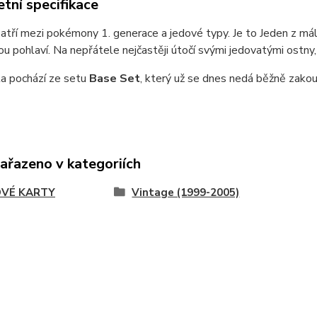
tní specifikace
atří mezi pokémony 1. generace a jedové typy. Je to Jeden z má
u pohlaví. Na nepřátele nejčastěji útočí svými jedovatými ostny
ta pochází ze setu
Base Set
, který už se dnes nedá běžně zakou
zařazeno v kategoriích
VÉ KARTY
Vintage (1999-2005)