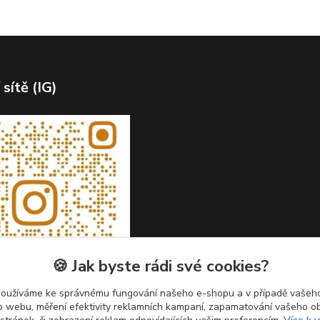
 sítě (IG)
🍪 Jak byste rádi své cookies?
používáme ke správnému fungování našeho e-shopu a v případě vašeho
k o webu, měření efektivity reklamních kampaní, zapamatování vašeho o