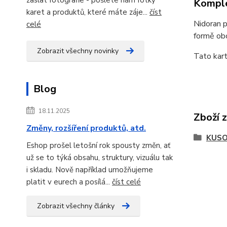
Komple
karet a produktů, které máte záje...
číst
Nidoran p
celé
formě obo
Zobrazit všechny novinky
Tato
kar
Blog
18.11.2025
Zboží 
Změny, rozšíření produktů, atd.
KUSO
Eshop prošel letošní rok spousty změn, ať
už se to týká obsahu, struktury, vizuálu tak
i skladu. Nově například umožňujeme
platit v eurech a posílá...
číst celé
Zobrazit všechny články