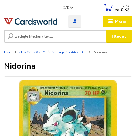
0
ks
CZK
za
0 Kč
Menu
Hledat
Úvod
KUSOVÉ KARTY
Vintage (1999-2005)
Nidorina
Nidorina