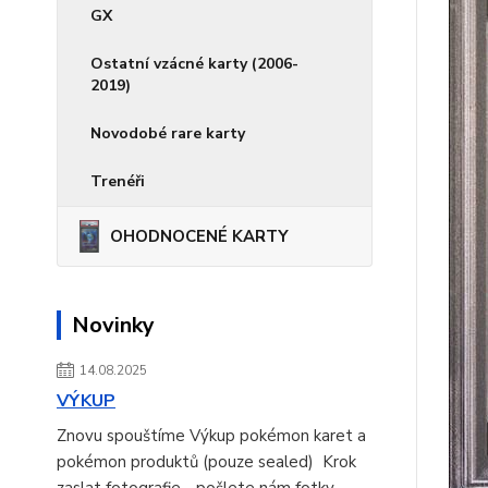
GX
Ostatní vzácné karty (2006-
2019)
Novodobé rare karty
Trenéři
OHODNOCENÉ KARTY
Novinky
14.08.2025
VÝKUP
Znovu spouštíme Výkup pokémon karet a
pokémon produktů (pouze sealed) Krok
zaslat fotografie - pošlete nám fotky