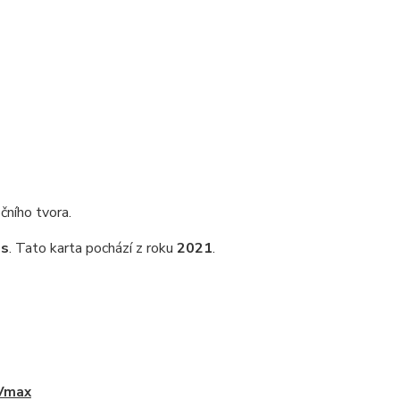
čního tvora.
es
. Tato karta pochází z roku
2021
.
 Vmax