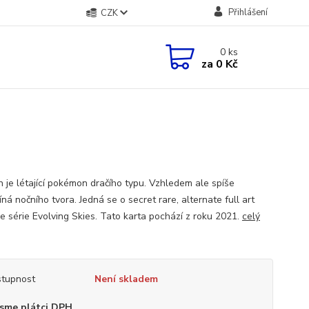
Přihlášení
CZK
0
ks
za
0 Kč
n je létající pokémon dračího typu. Vzhledem ale spíše
ná nočního tvora. Jedná se o secret rare, alternate full art
ze série Evolving Skies. Tato karta pochází z roku 2021.
celý
tupnost
Není skladem
sme plátci DPH