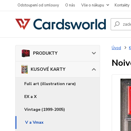
Odstoupení od smlouvy
O nás
Vše o nákupu
Kontakty
Úvod
PRODUKTY
Noiv
KUSOVÉ KARTY
Full art (illustration rare)
EX a X
Vintage (1999-2005)
V a Vmax