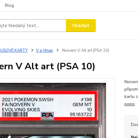
Blog
Hledat
KUSOVÉ KARTY
V a Vmax
Noivern V Alt art (PSA 10)
ern V Alt art (PSA 10)
Noiver
připomí
kartu 
popis
Dos
Nej