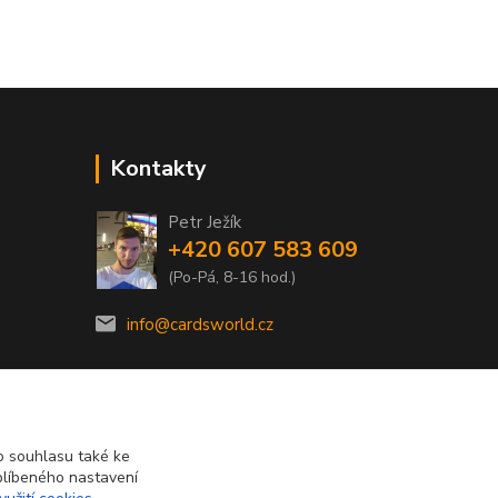
Kontakty
Petr Ježík
+420 607 583 609
(Po-Pá, 8-16 hod.)
info@cardsworld.cz
 souhlasu také ke
blíbeného nastavení