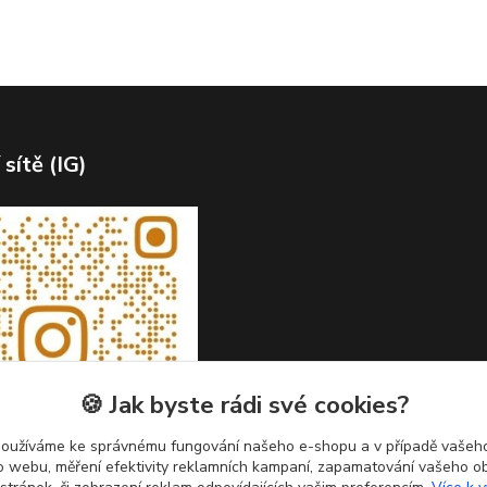
 sítě (IG)
🍪 Jak byste rádi své cookies?
používáme ke správnému fungování našeho e-shopu a v případě vašeho
k o webu, měření efektivity reklamních kampaní, zapamatování vašeho o