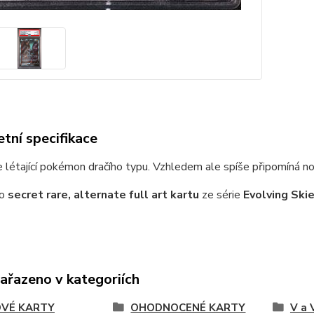
tní specifikace
e létající pokémon dračího typu. Vzhledem ale spíše připomíná no
 o
secret rare, alternate full art kartu
ze série
Evolving Ski
zařazeno v kategoriích
VÉ KARTY
OHODNOCENÉ KARTY
V a