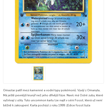
Omastar patří mezi kamenné a vodní typy pokémonů. Vyvíjí z Omanyta,
Má ještě pevnější krunýř než jeho dřívější fáze. Navíc má Ostré zuby, které
vyčnívají z ulity. Tuto uncommon kartu lze najít v sérii Fossil, která už není
běžně k zakoupení. Karta pochází z roku 1999. (Edice fossil byla