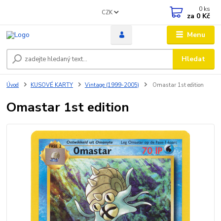
0
ks
CZK
za
0 Kč
Menu
Hledat
Úvod
KUSOVÉ KARTY
Vintage (1999-2005)
Omastar 1st edition
Omastar 1st edition