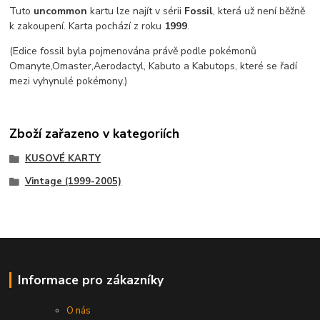
Tuto
un
common
kartu lze najít v sérii
Fossil
, která už není běžně
k zakoupení. Karta pochází z roku
1999
.
(Edice fossil byla pojmenována právě podle pokémonů
Omanyte,Omaster,Aerodactyl, Kabuto a Kabutops, které se řadí
mezi vyhynulé pokémony.)
Zboží zařazeno v kategoriích
KUSOVÉ KARTY
Vintage (1999-2005)
Informace pro zákazníky
O nás