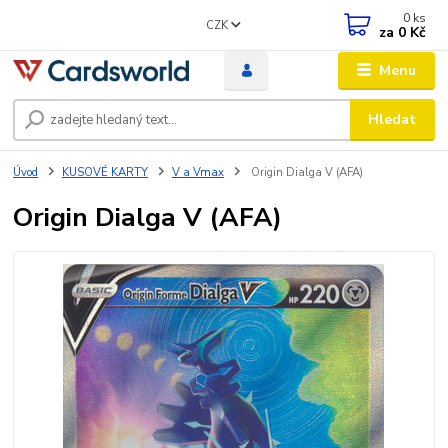
0
ks
CZK
za
0 Kč
Menu
Hledat
Úvod
KUSOVÉ KARTY
V a Vmax
Origin Dialga V (AFA)
Origin Dialga V (AFA)