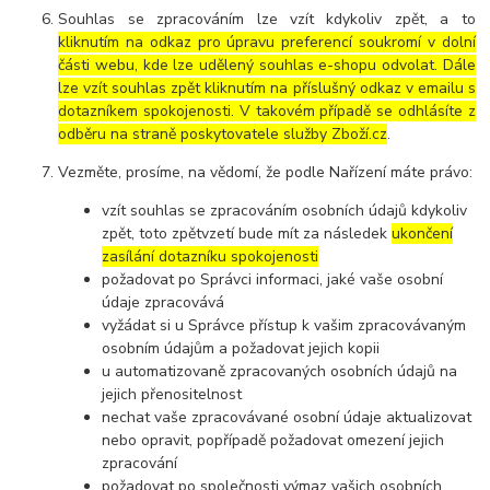
Souhlas se zpracováním lze vzít kdykoliv zpět, a to
kliknutím na odkaz pro úpravu preferencí soukromí v dolní
části webu, kde lze udělený souhlas e-shopu odvolat. Dále
lze vzít souhlas zpět kliknutím na příslušný odkaz v emailu s
dotazníkem spokojenosti. V takovém případě se odhlásíte z
odběru na straně poskytovatele služby Zboží.cz
.
Vezměte, prosíme, na vědomí, že podle Nařízení máte právo:
vzít souhlas se zpracováním osobních údajů kdykoliv
zpět, toto zpětvzetí bude mít za následek
ukončení
zasílání dotazníku spokojenosti
požadovat po Správci informaci, jaké vaše osobní
údaje zpracovává
vyžádat si u Správce přístup k vašim zpracovávaným
osobním údajům a požadovat jejich kopii
u automatizovaně zpracovaných osobních údajů na
jejich přenositelnost
nechat vaše zpracovávané osobní údaje aktualizovat
nebo opravit, popřípadě požadovat omezení jejich
zpracování
požadovat po společnosti výmaz vašich osobních