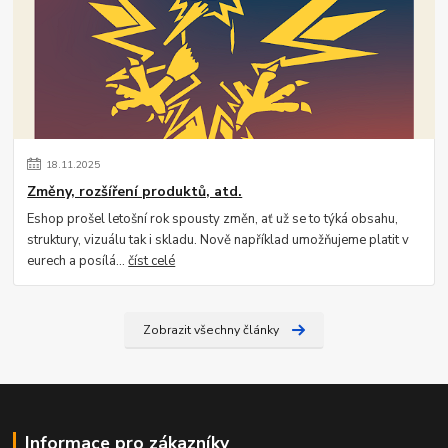
18
.
11
.
2025
Změny, rozšíření produktů, atd.
Eshop prošel letošní rok spousty změn, ať už se to týká obsahu,
struktury, vizuálu tak i skladu. Nově například umožňujeme platit v
eurech a posílá...
číst celé
Zobrazit všechny články
Informace pro zákazníky