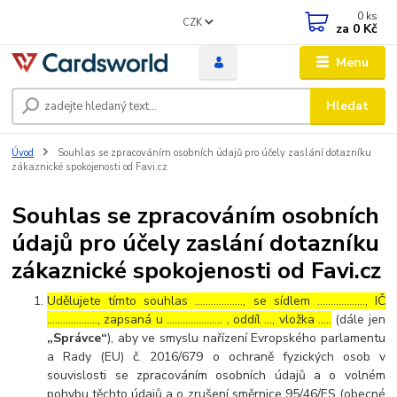
0
ks
CZK
za
0 Kč
Menu
Hledat
Úvod
Souhlas se zpracováním osobních údajů pro účely zaslání dotazníku
zákaznické spokojenosti od Favi.cz
Souhlas se zpracováním osobních
údajů pro účely zaslání dotazníku
zákaznické spokojenosti od Favi.cz
Udělujete tímto souhlas ……………..., se sídlem ………………, IČ
………………., zapsaná u ………………… , oddíl …, vložka …..
(dále jen
„Správce“
), aby ve smyslu nařízení Evropského parlamentu
a Rady (EU) č. 2016/679 o ochraně fyzických osob v
souvislosti se zpracováním osobních údajů a o volném
pohybu těchto údajů a o zrušení směrnice 95/46/ES (obecné