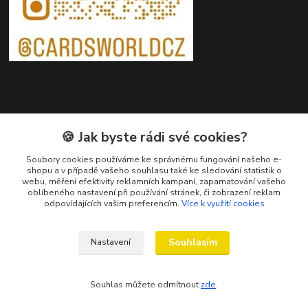
Kontakty
🍪 Jak byste rádi své cookies?
Petr Ježík
Soubory cookies používáme ke správnému fungování našeho e-
+420 607 583 609
shopu a v případě vašeho souhlasu také ke sledování statistik o
webu, měření efektivity reklamních kampaní, zapamatování vašeho
(Po-Pá, 8-16 hod.)
oblíbeného nastavení při používání stránek, či zobrazení reklam
odpovídajících vašim preferencím.
Více k využití cookies
info@cardsworld.cz
Souhlasím
Nastavení
Souhlas můžete odmítnout
zde
.
Vytvořeno na
Eshop-rychle.cz