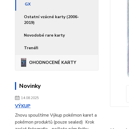
GX
Ostatní vzácné karty (2006-
2019)
Novodobé rare karty
Trenéři
OHODNOCENÉ KARTY
Novinky
14.08.2025
VÝKUP
Znovu spouštíme Výkup pokémon karet a
pokémon produktů (pouze sealed) Krok
zaslat fotografie - pošlete nám fotky