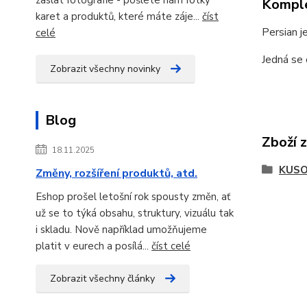
Komple
karet a produktů, které máte záje...
číst
Persian j
celé
Jedná se 
Zobrazit všechny novinky
Blog
Zboží 
18.11.2025
KUSO
Změny, rozšíření produktů, atd.
Eshop prošel letošní rok spousty změn, ať
už se to týká obsahu, struktury, vizuálu tak
i skladu. Nově například umožňujeme
platit v eurech a posílá...
číst celé
Zobrazit všechny články