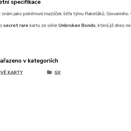
tní specifikace
e znám jako pokémoní mazlíček šéfa týmu Rakeťáků, Giovanniho. O
o
secret rare
kartu ze série
Unbroken Bonds
, která již dnes n
zařazeno v kategoriích
VÉ KARTY
GX