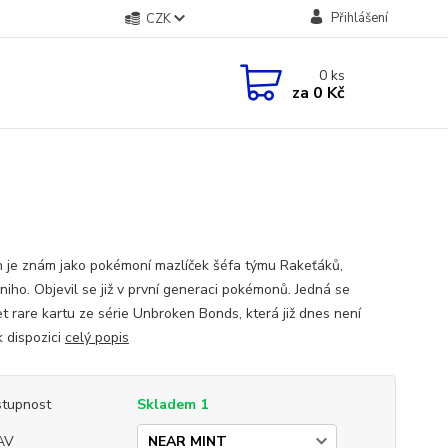
Přihlášení
CZK
0
ks
za
0 Kč
n je znám jako pokémoní mazlíček šéfa týmu Rakeťáků,
niho. Objevil se již v první generaci pokémonů. Jedná se
et rare kartu ze série Unbroken Bonds, která již dnes není
k dispozici
celý popis
tupnost
Skladem 1
AV