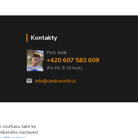
Kontakty
Petr Ježík
+420 607 583 609
(Po-Pá, 8-16 hod.)
info@cardsworld.cz
 souhlasu také ke
blíbeného nastavení