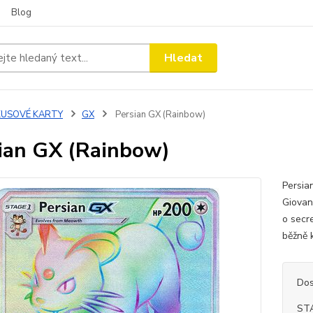
Blog
Hledat
KUSOVÉ KARTY
GX
Persian GX (Rainbow)
ian GX (Rainbow)
Persia
Giovan
o secr
běžně 
Dos
ST