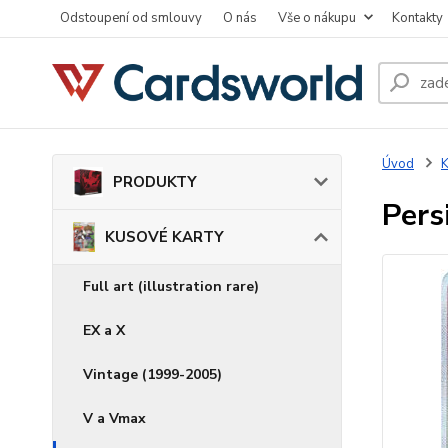
Odstoupení od smlouvy
O nás
Vše o nákupu
Kontakty
Úvod
PRODUKTY
Pers
KUSOVÉ KARTY
Full art (illustration rare)
EX a X
Vintage (1999-2005)
V a Vmax