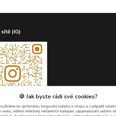
 sítě (IG)
🍪 Jak byste rádi své cookies?
používáme ke správnému fungování našeho e-shopu a v případě vašeho
k o webu, měření efektivity reklamních kampaní, zapamatování vašeho o