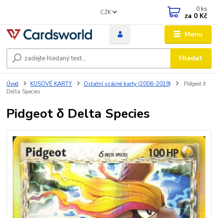
0
ks
CZK
za
0 Kč
Menu
Hledat
Úvod
KUSOVÉ KARTY
Ostatní vzácné karty (2006-2019)
Pidgeot δ
Delta Species
Pidgeot δ Delta Species