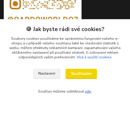
🍪 Jak byste rádi své cookies?
Soubory cookies používáme ke správnému fungování našeho e-
shopu a v případě vašeho souhlasu také ke sledování statistik o
webu, měření efektivity reklamních kampaní, zapamatování vašeho
oblíbeného nastavení při používání stránek, či zobrazení reklam
Kontakty
odpovídajících vašim preferencím.
Více k využití cookies
Petr Ježík
+420 607 583 609
Souhlasím
Nastavení
(Po-Pá, 8-16 hod.)
Souhlas můžete odmítnout
zde
.
info@cardsworld.cz
Vytvořeno na
Eshop-rychle.cz