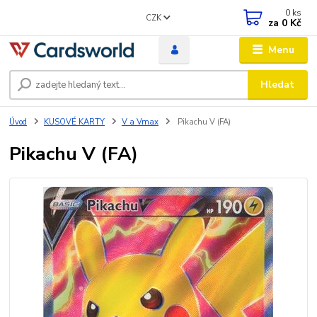
0
ks
CZK
za
0 Kč
Menu
Hledat
Úvod
KUSOVÉ KARTY
V a Vmax
Pikachu V (FA)
Pikachu V (FA)