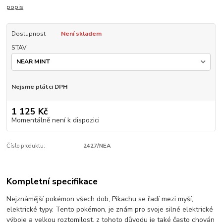
popis
Dostupnost
Není skladem
STAV
Nejsme plátci DPH
1 125 Kč
Momentálně není k dispozici
Číslo produktu:
2427/NEA
Kompletní specifikace
Nejznámější pokémon všech dob, Pikachu se řadí mezi myší,
elektrické typy. Tento pokémon, je znám pro svoje silné elektrické
výboje a velkou roztomilost, z tohoto důvodu je také často chován