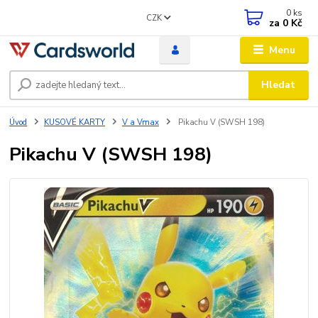
0
ks
CZK
za
0 Kč
Menu
Hledat
Úvod
KUSOVÉ KARTY
V a Vmax
Pikachu V (SWSH 198)
Pikachu V (SWSH 198)