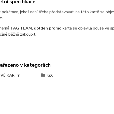
tní specifikace
e pokémon, jehož není třeba představovat, na této kartě se ob
m.
herná
TAG TEAM, golden promo
karta se objevila pouze ve s
možné běžně zakoupit.
zařazeno v kategoriích
VÉ KARTY
GX