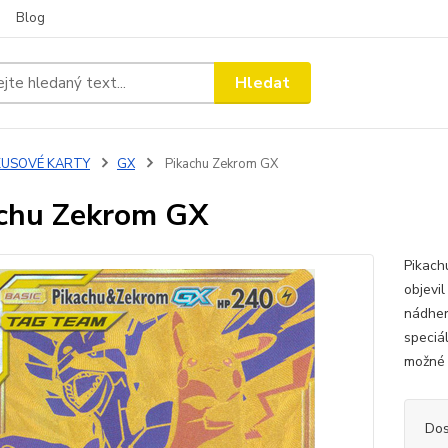
Blog
Hledat
KUSOVÉ KARTY
GX
Pikachu Zekrom GX
chu Zekrom GX
Pikach
objevi
nádher
speciál
možné 
Dos