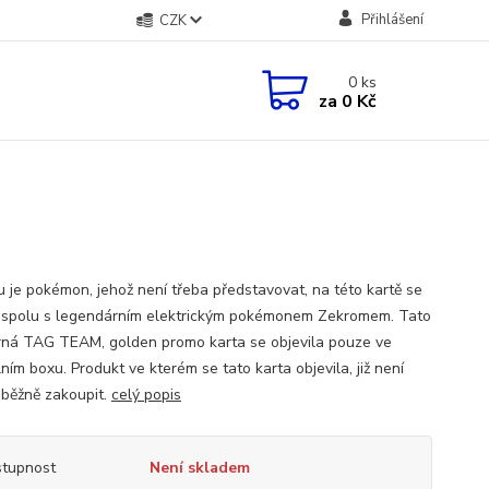
Přihlášení
CZK
0
ks
za
0 Kč
u je pokémon, jehož není třeba představovat, na této kartě se
l spolu s legendárním elektrickým pokémonem Zekromem. Tato
ná TAG TEAM, golden promo karta se objevila pouze ve
ním boxu. Produkt ve kterém se tato karta objevila, již není
běžně zakoupit.
celý popis
tupnost
Není skladem