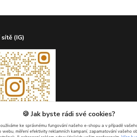
 sítě (IG)
🍪 Jak byste rádi své cookies?
používáme ke správnému fungování našeho e-shopu a v případě vašeho
k o webu, měření efektivity reklamních kampaní, zapamatování vašeho o