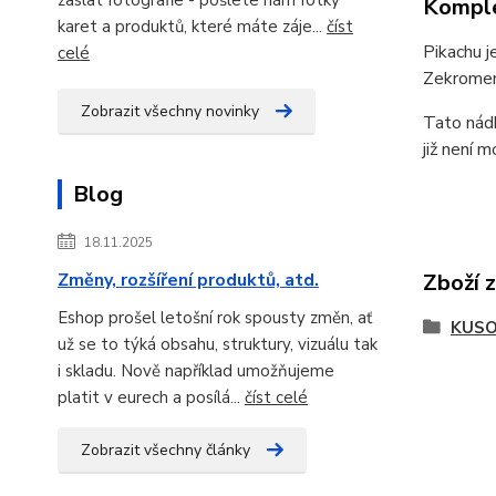
Komple
karet a produktů, které máte záje...
číst
Pikachu j
celé
Zekrome
Zobrazit všechny novinky
Tato nád
již není 
Blog
18.11.2025
Změny, rozšíření produktů, atd.
Zboží 
Eshop prošel letošní rok spousty změn, ať
KUSO
už se to týká obsahu, struktury, vizuálu tak
i skladu. Nově například umožňujeme
platit v eurech a posílá...
číst celé
Zobrazit všechny články