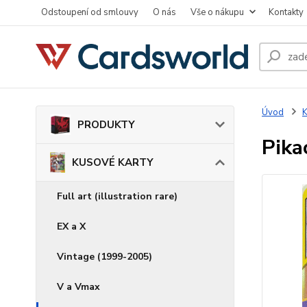
Odstoupení od smlouvy
O nás
Vše o nákupu
Kontakty
Úvod
PRODUKTY
Pika
KUSOVÉ KARTY
Full art (illustration rare)
EX a X
Vintage (1999-2005)
V a Vmax