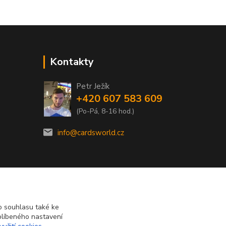
Kontakty
Petr Ježík
+420 607 583 609
(Po-Pá, 8-16 hod.)
info@cardsworld.cz
 souhlasu také ke
blíbeného nastavení