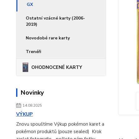
GX
Ostatní vzácné karty (2006-
2019)
Novodobé rare karty
Trenéři
OHODNOCENÉ KARTY
Novinky
14.08.2025
VÝKUP
Znovu spouštíme Výkup pokémon karet a
pokémon produktů (pouze sealed) Krok
zaslat fotografie - pošlete nám fotky