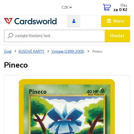
0
ks
CZK
za
0 Kč
Menu
Hledat
Úvod
KUSOVÉ KARTY
Vintage (1999-2005)
Pineco
Pineco