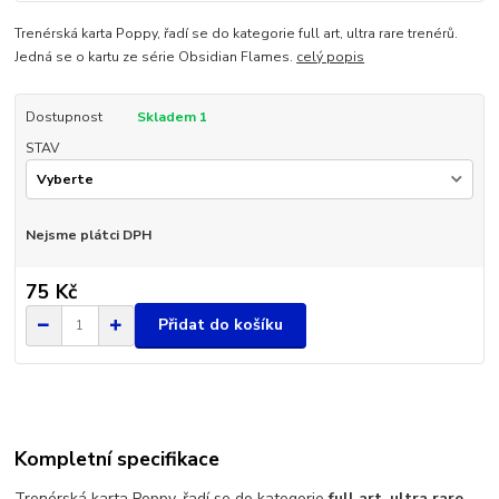
Trenérská karta Poppy, řadí se do kategorie full art, ultra rare trenérů.
Jedná se o kartu ze série Obsidian Flames.
celý popis
Dostupnost
Skladem 1
STAV
Nejsme plátci DPH
75 Kč
Přidat do košíku
Kompletní specifikace
Trenérská karta Poppy, řadí se do kategorie
full art
,
ultra rare