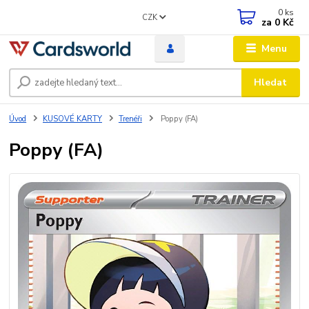
0
ks
CZK
za
0 Kč
Menu
Hledat
Úvod
KUSOVÉ KARTY
Trenéři
Poppy (FA)
Poppy (FA)