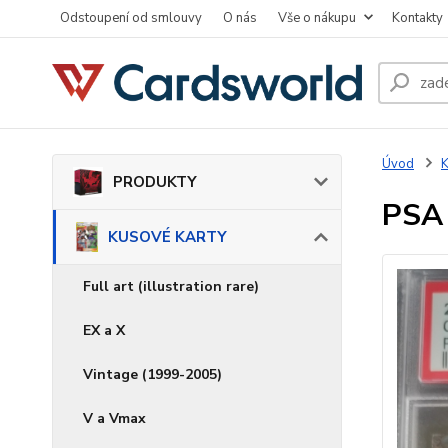
Odstoupení od smlouvy
O nás
Vše o nákupu
Kontakty
Úvod
PRODUKTY
PSA
KUSOVÉ KARTY
Full art (illustration rare)
EX a X
Vintage (1999-2005)
V a Vmax