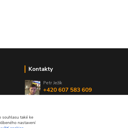
Kontakty
Petr Ježík
+420 607 583 609
(Po-Pá, 8-16 hod.)
info@cardsworld.cz
 souhlasu také ke
blíbeného nastavení