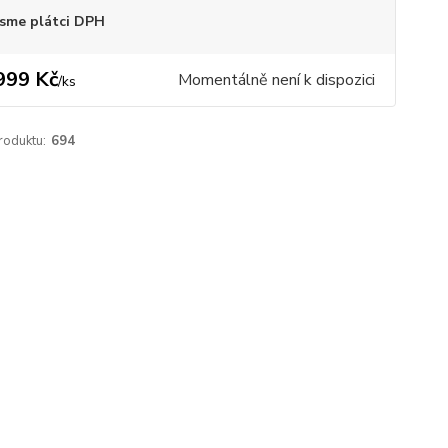
sme plátci DPH
999 Kč
Momentálně není k dispozici
/
ks
roduktu:
694