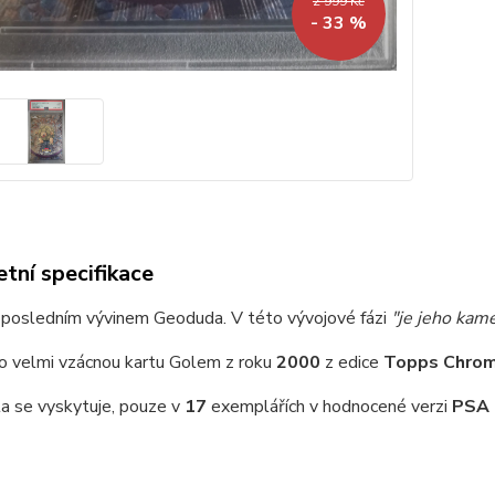
2 999 Kč
- 33 %
tní specifikace
 posledním vývinem Geoduda. V této vývojové fázi
"je jeho kame
 o velmi vzácnou kartu Golem z roku
2000
z edice
Topps Chrom
a se vyskytuje, pouze v
17
exemplářích v hodnocené verzi
PSA 