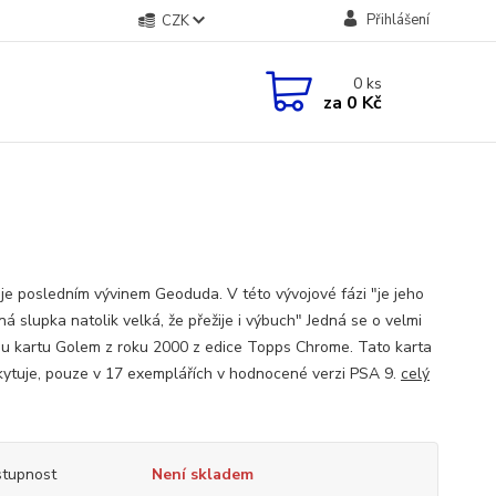
Přihlášení
CZK
0
ks
za
0 Kč
je posledním vývinem Geoduda. V této vývojové fázi "je jeho
á slupka natolik velká, že přežije i výbuch" Jedná se o velmi
u kartu Golem z roku 2000 z edice Topps Chrome. Tato karta
kytuje, pouze v 17 exemplářích v hodnocené verzi PSA 9.
celý
tupnost
Není skladem