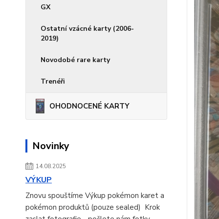
GX
Ostatní vzácné karty (2006-
2019)
Novodobé rare karty
Trenéři
OHODNOCENÉ KARTY
Novinky
14.08.2025
VÝKUP
Znovu spouštíme Výkup pokémon karet a
pokémon produktů (pouze sealed) Krok
zaslat fotografie - pošlete nám fotky