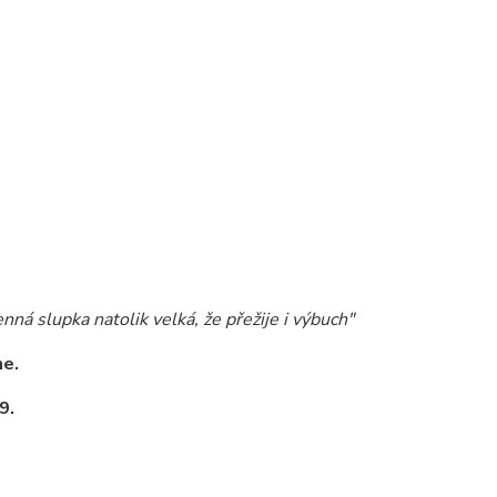
nná slupka natolik velká, že přežije i výbuch"
e.
9.