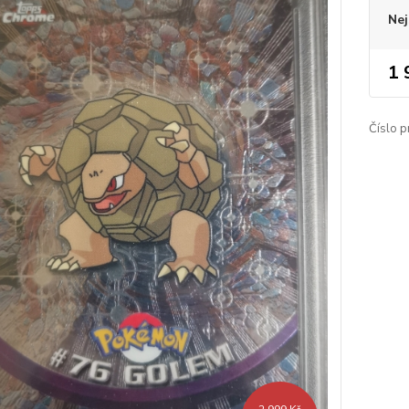
Nej
1 
Číslo p