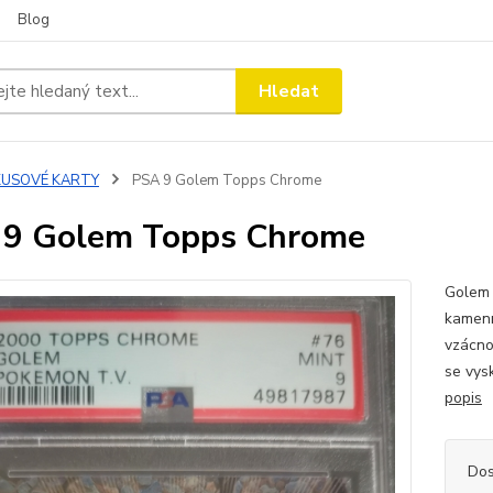
Blog
Hledat
KUSOVÉ KARTY
PSA 9 Golem Topps Chrome
 9 Golem Topps Chrome
Golem 
kamenn
vzácno
se vys
popis
Dos