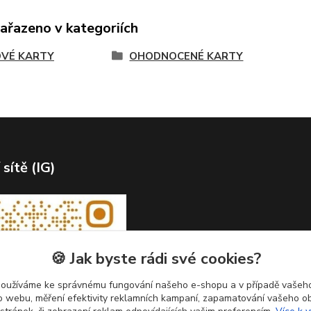
zařazeno v kategoriích
VÉ KARTY
OHODNOCENÉ KARTY
 sítě (IG)
🍪 Jak byste rádi své cookies?
používáme ke správnému fungování našeho e-shopu a v případě vašeho
k o webu, měření efektivity reklamních kampaní, zapamatování vašeho o