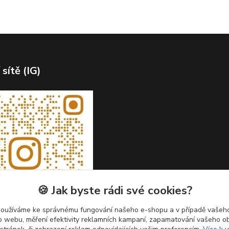
 sítě (IG)
🍪 Jak byste rádi své cookies?
používáme ke správnému fungování našeho e-shopu a v případě vašeho
k o webu, měření efektivity reklamních kampaní, zapamatování vašeho o