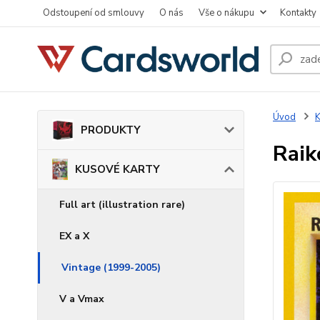
Odstoupení od smlouvy
O nás
Vše o nákupu
Kontakty
Úvod
PRODUKTY
Raik
KUSOVÉ KARTY
Full art (illustration rare)
EX a X
Vintage (1999-2005)
V a Vmax