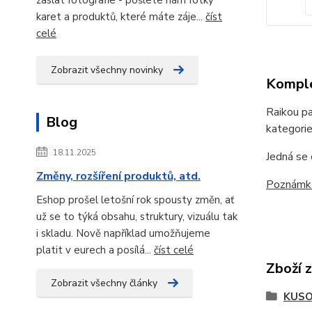
karet a produktů, které máte záje...
číst
celé
Zobrazit všechny novinky
Komple
Raikou pa
Blog
kategori
18.11.2025
Jedná se
Změny, rozšíření produktů, atd.
Poznámk
Eshop prošel letošní rok spousty změn, ať
už se to týká obsahu, struktury, vizuálu tak
i skladu. Nově například umožňujeme
platit v eurech a posílá...
číst celé
Zboží 
Zobrazit všechny články
KUSO