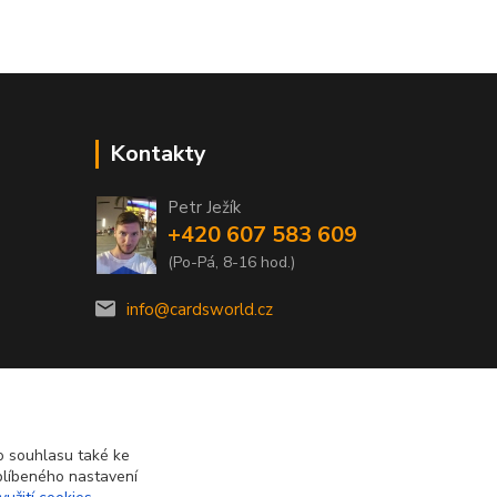
Kontakty
Petr Ježík
+420 607 583 609
(Po-Pá, 8-16 hod.)
info@cardsworld.cz
 souhlasu také ke
blíbeného nastavení