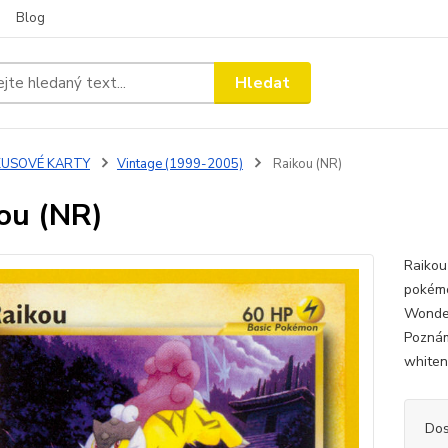
Blog
Hledat
KUSOVÉ KARTY
Vintage (1999-2005)
Raikou (NR)
ou (NR)
Raikou 
pokémo
Wonder
Poznám
whiten
Dos