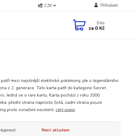
Přihlášení
CZK
0
ks
za
0 Kč
patří mezi nejsilnější elektrické pokémony, jde o legendárního
na z 2. generace. Tato karta patří do kategorie Secret
s. Jedná se o rare kartu. Karta pochází z roku 2000.
ka: přední strana naprosto čistá, zadní strana pouze
ing proto označení excelent.
celý popis
tupnost
Není skladem