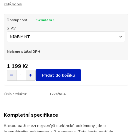
celý popis
Dostupnost
Skladem 1
STAV
Nejsme plátci DPH
1 199 Kč
Přidat do košíku
Číslo produktu:
1276/NEA
Kompletní specifikace
Raikou patří mezi nejsilnější elektrické pokémony, jde o
legendárního pokémona z 2. generace. Tato karta patří do