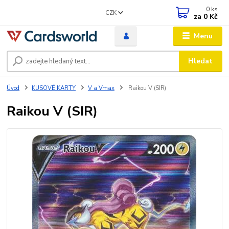
0
ks
CZK
za
0 Kč
Menu
Hledat
Úvod
KUSOVÉ KARTY
V a Vmax
Raikou V (SIR)
Raikou V (SIR)