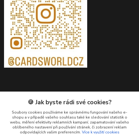
Kontakty
🍪 Jak byste rádi své cookies?
Petr Ježík
Soubory cookies používáme ke správnému fungování našeho e-
+420 607 583 609
shopu a v případě vašeho souhlasu také ke sledování statistik o
webu, měření efektivity reklamních kampaní, zapamatování vašeho
(Po-Pá, 8-16 hod.)
oblíbeného nastavení při používání stránek, či zobrazení reklam
odpovídajících vašim preferencím.
Více k využití cookies
info@cardsworld.cz