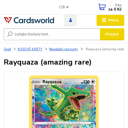
0
ks
CZK
za
0 Kč
Menu
Hledat
Úvod
KUSOVÉ KARTY
Novodobé rare karty
Rayquaza (amazing rare)
Rayquaza (amazing rare)