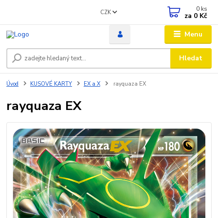
0
ks
CZK
za
0 Kč
Menu
Hledat
Úvod
KUSOVÉ KARTY
EX a X
rayquaza EX
rayquaza EX